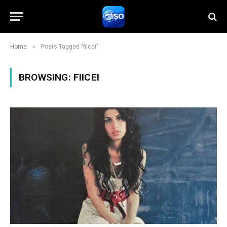
»
Home
Posts Tagged "fiicei"
BROWSING:
FIICEI