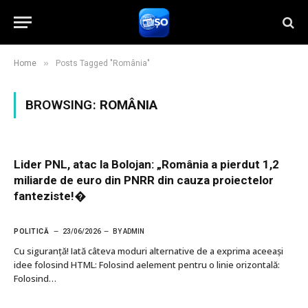
»
Home
Posts Tagged "România"
BROWSING:
ROMÂNIA
Lider PNL, atac la Bolojan: „România a pierdut 1,2
miliarde de euro din PNRR din cauza proiectelor
fanteziste!�
POLITICĂ
23/06/2026
BY
ADMIN
Cu siguranţă! Iată câteva moduri alternative de a exprima aceeași
idee folosind HTML: Folosind aelement pentru o linie orizontală:
Folosind…