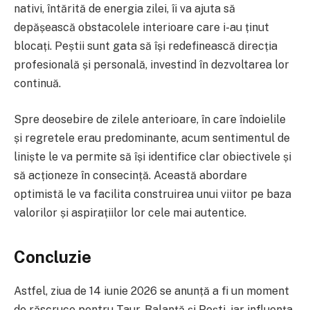
nativi, întărită de energia zilei, îi va ajuta să
depășească obstacolele interioare care i-au ținut
blocați. Peștii sunt gata să își redefinească direcția
profesională și personală, investind în dezvoltarea lor
continuă.
Spre deosebire de zilele anterioare, în care îndoielile
și regretele erau predominante, acum sentimentul de
liniște le va permite să își identifice clar obiectivele și
să acționeze în consecință. Această abordare
optimistă le va facilita construirea unui viitor pe baza
valorilor și aspirațiilor lor cele mai autentice.
Concluzie
Astfel, ziua de 14 iunie 2026 se anunță a fi un moment
de răscruce pentru Taur, Balanță și Pești, iar influența