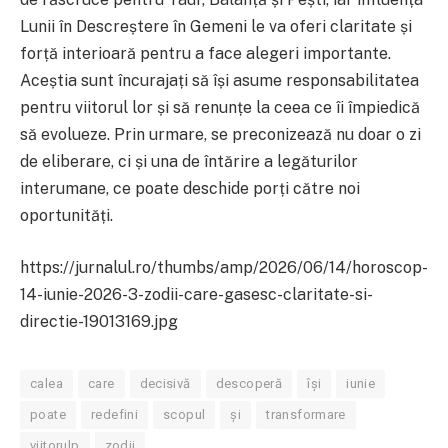
Lunii în Descreștere în Gemeni le va oferi claritate și
forță interioară pentru a face alegeri importante.
Aceștia sunt încurajați să își asume responsabilitatea
pentru viitorul lor și să renunțe la ceea ce îi împiedică
să evolueze. Prin urmare, se preconizează nu doar o zi
de eliberare, ci și una de întărire a legăturilor
interumane, ce poate deschide porți către noi
oportunități.
https://jurnalul.ro/thumbs/amp/2026/06/14/horoscop-
14-iunie-2026-3-zodii-care-gasesc-claritate-si-
directie-19013169.jpg
calea
care
decisivă
descoperă
își
iunie
poate
redefini
scopul
și
transformare
viitorulp
zodii