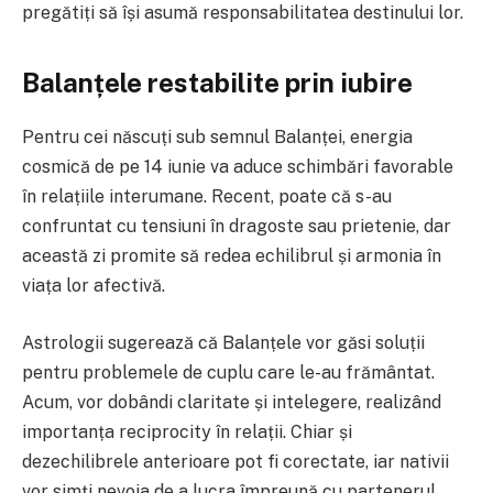
pregătiți să își asumă responsabilitatea destinului lor.
Balanțele restabilite prin iubire
Pentru cei născuți sub semnul Balanței, energia
cosmică de pe 14 iunie va aduce schimbări favorable
în relațiile interumane. Recent, poate că s-au
confruntat cu tensiuni în dragoste sau prietenie, dar
această zi promite să redea echilibrul și armonia în
viața lor afectivă.
Astrologii sugerează că Balanțele vor găsi soluții
pentru problemele de cuplu care le-au frământat.
Acum, vor dobândi claritate și intelegere, realizând
importanța reciprocity în relații. Chiar și
dezechilibrele anterioare pot fi corectate, iar nativii
vor simți nevoia de a lucra împreună cu partenerul