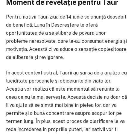
Moment de revelație pentru Taur
Pentru nativii Taur, ziua de 14 iunie se anunță deosebit
de benefică. Luna în Descreștere le oferă
oportunitatea de a se elibera de povara unor
probleme nerezolvate, care le-au consumat energia și
motivația. Această zi va aduce o senzație copleșitoare
de eliberare și revigorare.
În acest context astral, Taurii au șansa de a analiza cu
luciditate persoanele și obiceiurile din viața lor.
Aceștia vor realiza că este momentul să renunțe la
ceea ce nu le mai servește. Această decizie nu doar că
îi va ajuta să se simtă mai bine în pielea lor, dar va
permite și o bună concentrare asupra scopurilor pe
termen lung. În plus, acest proces de clarificare le va
reda încrederea în propriile puteri, iar nativii vor fi