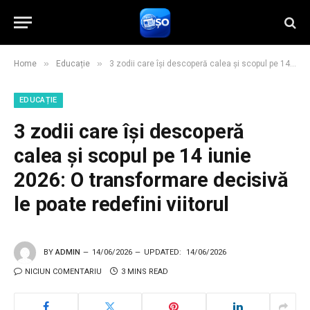
»
»
Home
Educație
3 zodii care își descoperă calea și scopul pe 14 iunie 2026: O transformare decisivă le poate redefini viitorul
EDUCAȚIE
3 zodii care își descoperă
calea și scopul pe 14 iunie
2026: O transformare decisivă
le poate redefini viitorul
BY
ADMIN
14/06/2026
UPDATED:
14/06/2026
NICIUN COMENTARIU
3 MINS READ