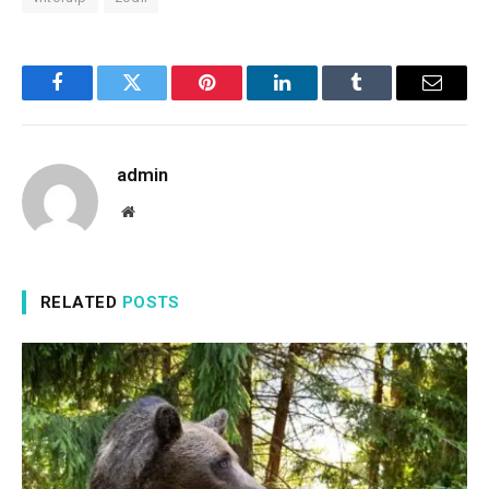
Facebook
Twitter
Pinterest
LinkedIn
Tumblr
Email
admin
Website
RELATED
POSTS