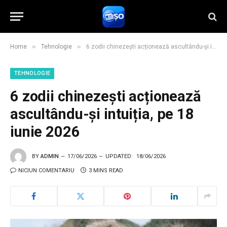
»
»
Home
Tehnologie
6 zodii chinezești acționează ascultându-și intuiția, pe 18 iunie 2026
TEHNOLOGIE
6 zodii chinezești acționează
ascultându-și intuiția, pe 18
iunie 2026
BY
ADMIN
17/06/2026
UPDATED:
18/06/2026
NICIUN COMENTARIU
3 MINS READ