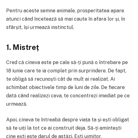
Pentru aceste semne animale, prosperitatea apare
atunci când încetează să mai caute în afara lor și, în
sfârșit, își urmează instinctul.
1. Mistreț
Cred că cineva este pe cale să-ți pună o întrebare pe
18 iunie care te ia complet prin surprindere. De fapt,
te obligă să recunoști cât de mult ai realizat. Ai
schimbat obiectivele timp de luni de zile. De fiecare
dată când realizezi ceva, te concentrezi imediat pe ce
urmează.
Apoi, cineva te întreabă despre viața ta și ești obligat
să te uiți la tot ce ai construit deja. Să-ți amintești
cine ești este darul de astăzi. Ești uimitor.