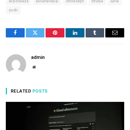
acționează
ascultânduși
chinezești
intuiția
iunie
zodii
Facebook
Twitter
Pinterest
LinkedIn
Tumblr
Email
admin
Website
RELATED
POSTS