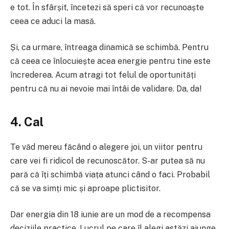
e tot. În sfârșit, încetezi să speri că vor recunoaște
ceea ce aduci la masă.
Și, ca urmare, întreaga dinamică se schimbă. Pentru
că ceea ce înlocuiește acea energie pentru tine este
încrederea. Acum atragi tot felul de oportunități
pentru că nu ai nevoie mai întâi de validare. Da, da!
4. Cal
Te văd mereu făcând o alegere joi, un viitor pentru
care vei fi ridicol de recunoscător. S-ar putea să nu
pară că îți schimbă viața atunci când o faci. Probabil
că se va simți mic și aproape plictisitor.
Dar energia din 18 iunie are un mod de a recompensa
deciziile practice. Lucrul pe care îl alegi astăzi ajunge