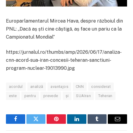
Europarlamentarul Mircea Hava, despre războiul din
PNL: „Dacă aș ști cine câștigă, aș face un pariu ca la
Campionatul Mondial”
https://jurnalul.ro/thumbs/amp/2026/06/17/analiza-
cnn-acord-sua-iran-concesii-teheran-sanctiuni-
program-nuclear-19013990.jpg
acordul
analiză
avantajos
CNN
considerat
este
pentru
prevede
și
SUAIran
Teheran
Facebook
Twitter
Pinterest
LinkedIn
Tumblr
Email