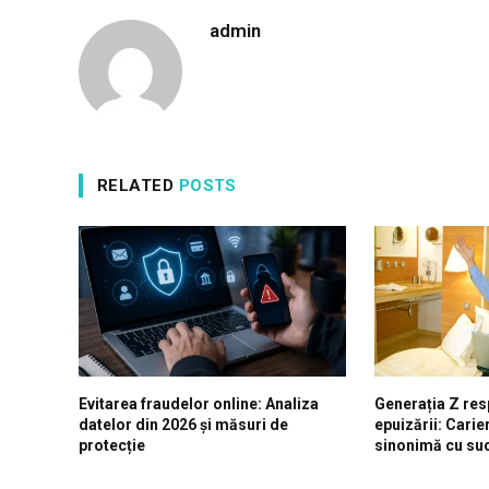
admin
RELATED
POSTS
Evitarea fraudelor online: Analiza
Generația Z res
datelor din 2026 și măsuri de
epuizării: Carie
protecție
sinonimă cu suc