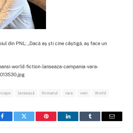
l din PNL: „Dacă aș ști cine câștigă, aș face un
nansi-world-fiction-lanseaza-campania-vara-
9013530.jpg
începe
lansează
Romanul
vara
verii
World
Facebook
Twitter
Pinterest
LinkedIn
Tumblr
Email