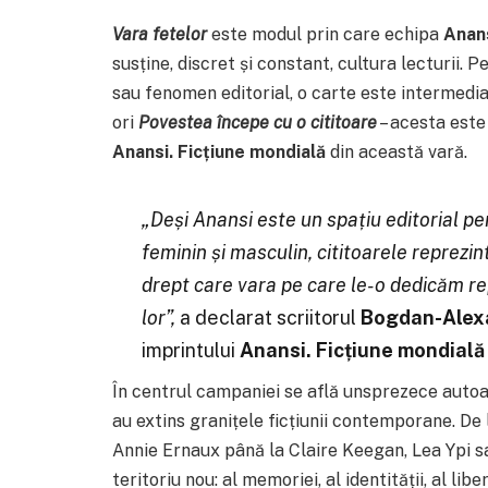
Vara fetelor
este modul prin care echipa
Anans
susține, discret și constant, cultura lecturii. P
sau fenomen editorial, o carte este intermedi
ori
Povestea începe cu o cititoare
– acesta este
Anansi. Ficțiune mondială
din această vară.
„Deși Anansi este un spațiu editorial per
feminin și masculin, cititoarele reprezin
drept care vara pe care le-o dedicăm re
lor”,
a declarat scriitorul
Bogdan-Alex
imprintului
Anansi. Ficțiune mondială
În centrul campaniei se află unsprezece autoare
au extins granițele ficțiunii contemporane. D
Annie Ernaux până la Claire Keegan, Lea Ypi sa
teritoriu nou: al memoriei, al identității, al libert