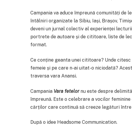
Campania va aduce împreună comunități de lect
întâlniri organizate la Sibiu, Iași, Brașov, Timi
deveni un jurnal colectiv al experienței lecturi
portrete de autoare și de cititoare, liste de le
format.
Ce conține geanta unei cititoare? Unde citesc 
femeie și pe care n-ai uitat-o niciodată? Aces
traversa vara Anansi.
Campania
Vara fetelor
nu este despre delimităr
împreună. Este o celebrare a vocilor feminine
cărților care continuă să creeze legături între 
După o idee Headsome Communication.