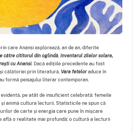
in care Anansi explorează, an de an, diferite
e către cititorul din oglindă
,
Inventarul zilelor solare,
rești cu Anansi
. Dacă edițiile precedente au fost
și călătoriei prin literatură,
Vara fetelor
aduce în
dau formă peisajului literar contemporan.
evidentă, pe atât de insuficient celebrată: femeile
și animă cultura lecturii. Statisticile ne spun că
burilor de carte și energia care pune în mișcare
e află o realitate mai profundă: o cultură a lecturii