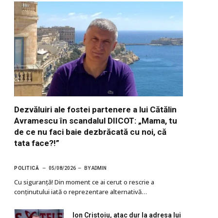
Dezvăluiri ale fostei partenere a lui Cătălin
Avramescu în scandalul DIICOT: „Mama, tu
de ce nu faci baie dezbrăcată cu noi, că
tata face?!”
POLITICĂ
05/08/2026
BY
ADMIN
Cu siguranţă! Din moment ce ai cerut o rescrie a
conținutului iată o reprezentare alternativă…
Ion Cristoiu, atac dur la adresa lui