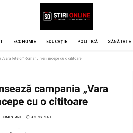
NT
ECONOMIE
EDUCAȚIE
POLITICĂ
SĂNĂTATE
„Vara fetelor” Romanul verii începe cu o cititoare
lansează campania „Vara
ncepe cu o cititoare
N COMENTARIU
3 MINS READ