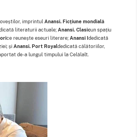
oveștilor, imprintul
Anansi. Ficțiune mondială
dicată literaturii actuale;
Anansi. Clasic
un spațiu
ori
ce reunește eseuri literare;
Anansi I
dedicată
iei; și
Anansi. Port Royal
dedicată călătoriilor,
aportat de-a lungul timpului la Celălalt.