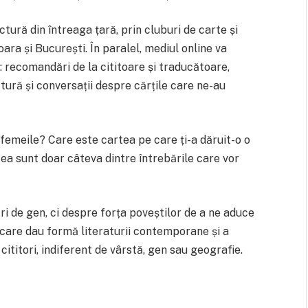
ură din întreaga țară, prin cluburi de carte și
șoara și București. În paralel, mediul online va
i: recomandări de la cititoare și traducătoare,
ctură și conversații despre cărțile care ne-au
femeile? Care este cartea pe care ți-a dăruit-o o
tea sunt doar câteva dintre întrebările care vor
i de gen, ci despre forța poveștilor de a ne aduce
 care dau formă literaturii contemporane și a
cititori, indiferent de vârstă, gen sau geografie.