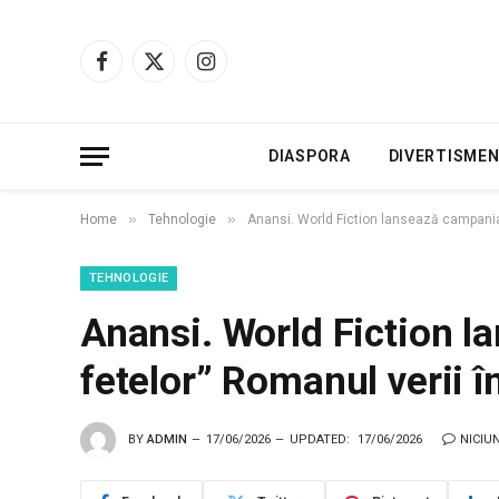
Facebook
X
Instagram
(Twitter)
DIASPORA
DIVERTISME
»
»
Home
Tehnologie
Anansi. World Fiction lansează campania 
TEHNOLOGIE
Anansi. World Fiction 
fetelor” Romanul verii î
BY
ADMIN
17/06/2026
UPDATED:
17/06/2026
NICIU