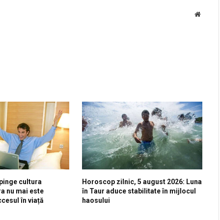
Websit
pinge cultura
Horoscop zilnic, 5 august 2026: Luna
ra nu mai este
în Taur aduce stabilitate în mijlocul
cesul în viață
haosului