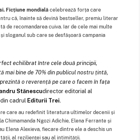
i. Ficțiune mondială
celebrează forța care
entru că, înainte să devină bestseller, premiu literar
ată de recomandarea cuiva. Iar de cele mai multe
 și sloganul sub care se desfășoară campania
fect echilibrat între cele două principii,
tă mai bine de 70% din publicul nostru țintă,
prezintă o reverență pe care o facem în fața
andru Stănescu
director editorial al
din cadrul
Editurii Trei
.
 care au redefinit literatura ultimelor decenii și
e la Chimamanda Ngozi Adichie, Elena Ferrante și
u Elena Alexieva, fiecare dintre ele a deschis un
ății, al rezilienței sau al intimității.