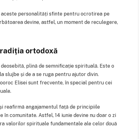
e aceste personalități sfinte pentru ocrotirea pe
rbătoarea devine, astfel, un moment de reculegere,
 tradiția ortodoxă
 deosebită, plină de semnificație spirituală. Este o
la slujbe și de a se ruga pentru ajutor divin.
oroc Elisei sunt frecvente, în special pentru cei
tuale.
și reafirmă angajamentul față de principiile
 în comunitate. Astfel, 14 iunie devine nu doar o zi
pra valorilor spirituale fundamentale ale celor două