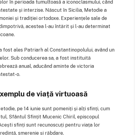
anelor în perioada tumultoasă a iconoclasmului, când
testate și interzise. Născut în Sicilia, Metodie a
oniei și tradiției ortodoxe. Experiențele sale de
 dimpotrivă, acestea l-au întărit și l-au determinat
icoane.
a fost ales Patriarh al Constantinopolului, având un
elor. Sub conducerea sa, a fost instituită
lebrează anual, aducând aminte de victoria
testat-o.
 exemplu de viață virtuoasă
todie, pe 14 iunie sunt pomeniți și alți sfinți, cum
tul, Sfântul Sfințit Mucenic Chiril, episcopul
cești sfinți sunt recunoscuți pentru viața lor
edință, smerenie și răbdare.