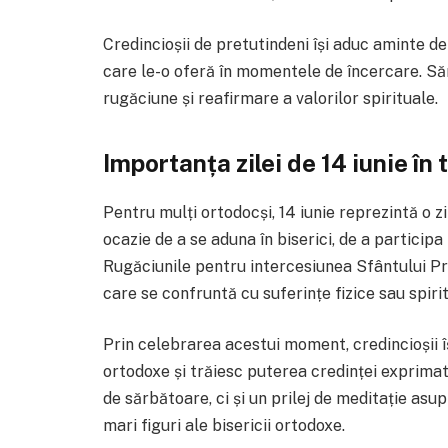
Credincioșii de pretutindeni își aduc aminte d
care le-o oferă în momentele de încercare. Să
rugăciune și reafirmare a valorilor spirituale.
Importanța zilei de 14 iunie în
Pentru mulți ortodocși, 14 iunie reprezintă o zi
ocazie de a se aduna în biserici, de a participa 
Rugăciunile pentru intercesiunea Sfântului Pro
care se confruntă cu suferințe fizice sau spiri
Prin celebrarea acestui moment, credincioșii î
ortodoxe și trăiesc puterea credinței exprimate
de sărbătoare, ci și un prilej de meditație asu
mari figuri ale bisericii ortodoxe.