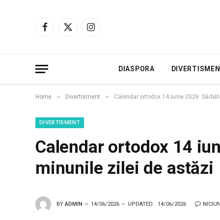
Facebook
X
Instagram
(Twitter)
DIASPORA
DIVERTISME
»
»
Home
Divertisment
Calendar ortodox 14 iunie 2026: Sărbăto
DIVERTISMENT
Calendar ortodox 14 iun
minunile zilei de astăzi
BY
ADMIN
14/06/2026
UPDATED:
14/06/2026
NICIU