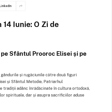
LinkedIn
 14 Iunie: O Zi de
pe Sfântul Prooroc Elisei și pe
ă gândurile și rugăciunile către două figuri
sei și Sfântul Metodie, Patriarhul
 tradiții adânc înrădăcinate în cultura ortodoxă,
r spirituale, dar și asupra sacrificiilor aduse