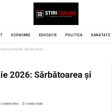
NT
ECONOMIE
EDUCAȚIE
POLITICĂ
SĂNĂTATE
area și minunile zilei de astăzi
ie 2026: Sărbătoarea și
N COMENTARIU
3 MINS READ