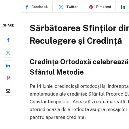
Facebook
Twitter
Pinterest
Sărbătoarea Sfinților din
SHARE
Reculegere și Credință
Credința Ortodoxă celebrează 
Sfântul Metodie
Pe 14 iunie, credincioșii ortodocși își îndreapt
emblematice ale credinței: Sfântul Prooroc Eli
Constantinopolului. Această zi este marcată de
oferind ocazia de a reflecta asupra mesajelor lo
pentru apărarea credinței.