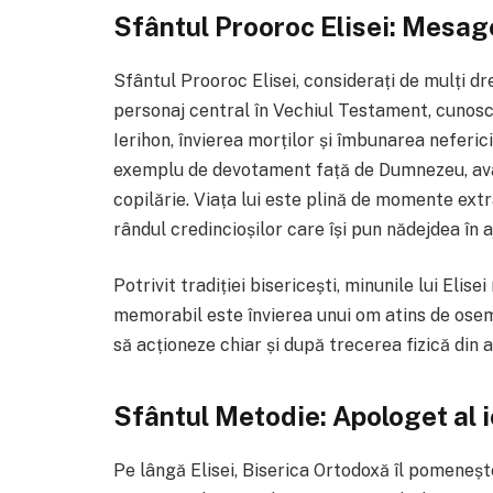
Sfântul Prooroc Elisei: Mesage
Sfântul Prooroc Elisei, considerați de mulți dre
personaj central în Vechiul Testament, cunos
Ierihon, învierea morților și îmbunarea neferici
exemplu de devotament față de Dumnezeu, avân
copilărie. Viața lui este plină de momente extr
rândul credincioșilor care își pun nădejdea în a
Potrivit tradiției bisericești, minunile lui Eli
memorabil este învierea unui om atins de osemi
să acționeze chiar și după trecerea fizică din 
Sfântul Metodie: Apologet al i
Pe lângă Elisei, Biserica Ortodoxă îl pomeneșt