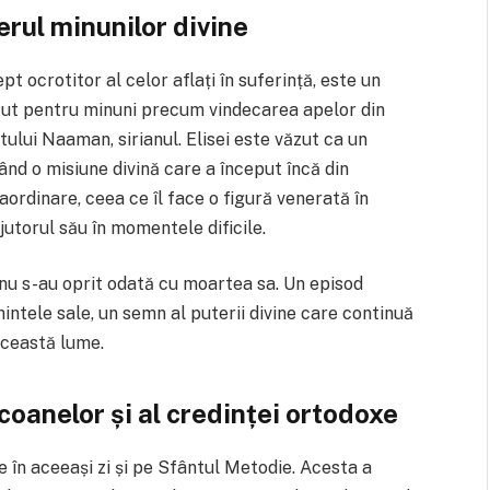
rul minunilor divine
pt ocrotitor al celor aflați în suferință, este un
cut pentru minuni precum vindecarea apelor din
tului Naaman, sirianul. Elisei este văzut ca un
d o misiune divină care a început încă din
aordinare, ceea ce îl face o figură venerată în
jutorul său în momentele dificile.
sei nu s-au oprit odată cu moartea sa. Un episod
ntele sale, un semn al puterii divine care continuă
această lume.
coanelor și al credinței ortodoxe
e în aceeași zi și pe Sfântul Metodie. Acesta a