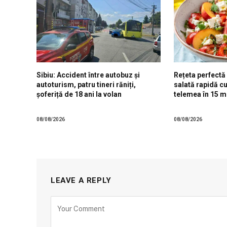
Sibiu: Accident între autobuz și
Rețeta perfectă
autoturism, patru tineri răniți,
salată rapidă cu 
șoferiță de 18 ani la volan
telemea în 15 m
08/08/2026
08/08/2026
LEAVE A REPLY