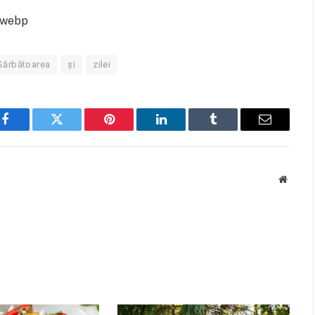
.webp
Sărbătoarea
și
zilei
Facebook
Twitter
Pinterest
LinkedIn
Tumblr
Email
Websit