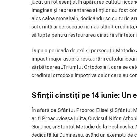
jucat un rol esențial în apărarea cultului ico
imaginea și reprezentarea sfinților au fost con
ales calea monahală, dedicându-se cu tărie arm
suferință și persecuție nu i-au slăbit credința;
să lupte pentru restaurarea cinstirii sfintelor 
După o perioadă de exil și persecuții, Metodie 
impact major asupra restaurării cultului icoan
sărbătoarea „Triumful Ortodoxiei”, care se ce
credinței ortodoxe împotriva celor care au con
Sfinții cinstiți pe 14 iunie: Un
În afară de Sfântul Prooroc Elisei și Sfântul Me
ar fi Preacuvioasa Iulita, Cuviosul Nifon Athoni
Gortinei, și Sfântul Metodie de la Peshnosha. A
dedicată lui Dumnezeu, având un exemplu de cr