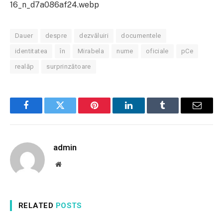
16_n_d7a086af24.webp
Dauer
despre
dezvăluiri
documentele
identitatea
în
Mirabela
nume
oficiale
pCe
realăp
surprinzătoare
Facebook
Twitter
Pinterest
LinkedIn
Tumblr
Email
admin
Website
RELATED
POSTS