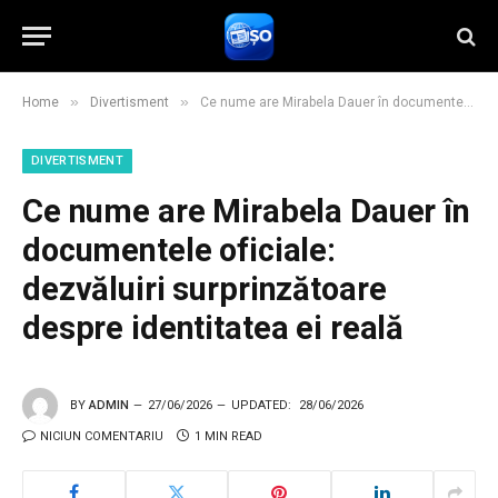
»
»
Home
Divertisment
Ce nume are Mirabela Dauer în documentele oficiale: dezvăluiri surprinzătoare despre identitatea ei reală
DIVERTISMENT
Ce nume are Mirabela Dauer în
documentele oficiale:
dezvăluiri surprinzătoare
despre identitatea ei reală
BY
ADMIN
27/06/2026
UPDATED:
28/06/2026
NICIUN COMENTARIU
1 MIN READ