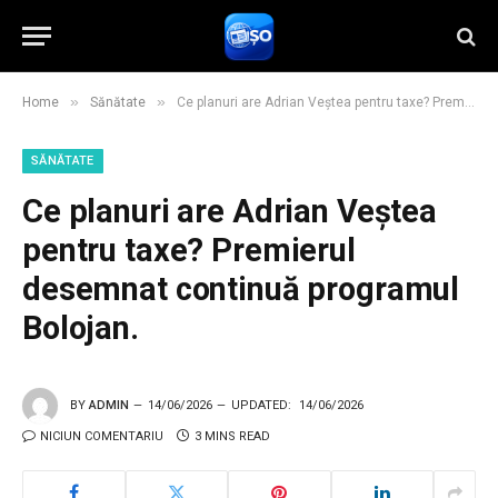
»
»
Home
Sănătate
Ce planuri are Adrian Veștea pentru taxe? Premierul desemnat continuă programul Bolojan.
SĂNĂTATE
Ce planuri are Adrian Veștea
pentru taxe? Premierul
desemnat continuă programul
Bolojan.
BY
ADMIN
14/06/2026
UPDATED:
14/06/2026
NICIUN COMENTARIU
3 MINS READ