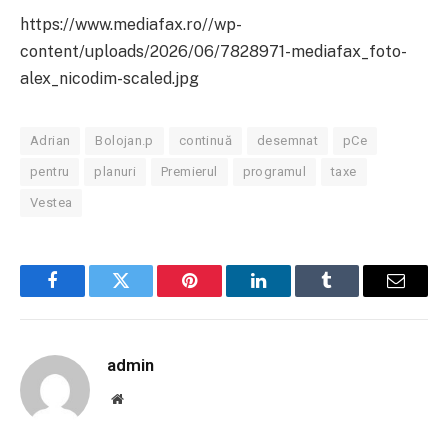
https://www.mediafax.ro//wp-
content/uploads/2026/06/7828971-mediafax_foto-
alex_nicodim-scaled.jpg
Adrian
Bolojan.p
continuă
desemnat
pCe
pentru
planuri
Premierul
programul
taxe
Vestea
Facebook
Twitter
Pinterest
LinkedIn
Tumblr
Email
admin
Website