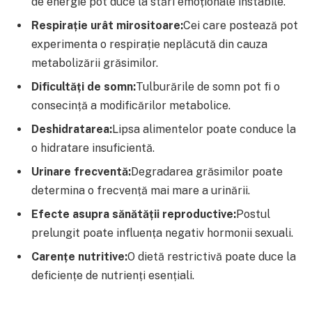
de energie pot duce la stări emoționale instabile.
Respirație urât mirositoare:
Cei care postează pot
experimenta o respirație neplăcută din cauza
metabolizării grăsimilor.
Dificultăți de somn:
Tulburările de somn pot fi o
consecință a modificărilor metabolice.
Deshidratarea:
Lipsa alimentelor poate conduce la
o hidratare insuficientă.
Urinare frecventă:
Degradarea grăsimilor poate
determina o frecvență mai mare a urinării.
Efecte asupra sănătății reproductive:
Postul
prelungit poate influența negativ hormonii sexuali.
Carențe nutritive:
O dietă restrictivă poate duce la
deficiențe de nutrienți esențiali.