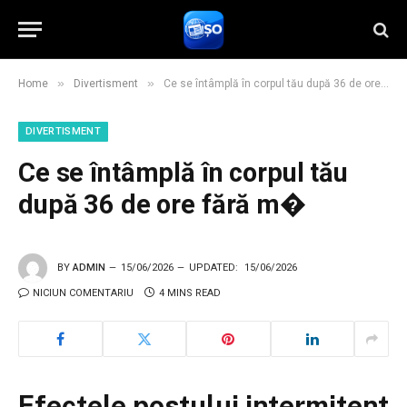
»
»
Home
Divertisment
Ce se întâmplă în corpul tău după 36 de ore fără m�
DIVERTISMENT
Ce se întâmplă în corpul tău
după 36 de ore fără m�
BY
ADMIN
15/06/2026
UPDATED:
15/06/2026
NICIUN COMENTARIU
4 MINS READ
Efectele postului intermitent