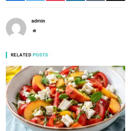
Facebook
Twitter
Pinterest
LinkedIn
Tumblr
Email
admin
Website
RELATED
POSTS