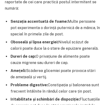
raportate de cei care practică postul intermitent se
numără:
Senzația accentuată de foame:
Multe persoane
pot experimenta o dorință puternică de a mânca, în
special în primele zile de post.
Oboseală și lipsa energiei:
Nivelul scăzut de
calorii poate duce la o stare de epuizare generală.
Dureri de cap:
O privațiune de alimente poate
cauza migrene sau dureri de cap.
Amețeli:
Scăderea glicemiei poate provoca stări
de amețeală și vertij.
Probleme digestive:
Constipația și balonarea sunt
frecvent întâlnite în rândul celor care țin post.
Iritabilitate și schimbări de dispoziție:
Fluctuațiile