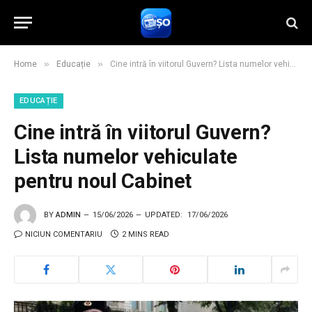
»
»
Home
Educație
Cine intră în viitorul Guvern? Lista numelor vehiculate pentru noul Cabinet
EDUCAȚIE
Cine intră în viitorul Guvern?
Lista numelor vehiculate
pentru noul Cabinet
BY
ADMIN
15/06/2026
UPDATED:
17/06/2026
NICIUN COMENTARIU
2 MINS READ