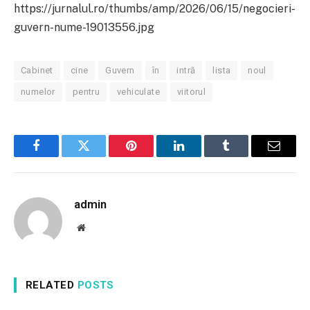
https://jurnalul.ro/thumbs/amp/2026/06/15/negocieri-
guvern-nume-19013556.jpg
Cabinet
cine
Guvern
în
intră
lista
noul
numelor
pentru
vehiculate
viitorul
Facebook
Twitter
Pinterest
LinkedIn
Tumblr
Email
admin
Website
RELATED
POSTS