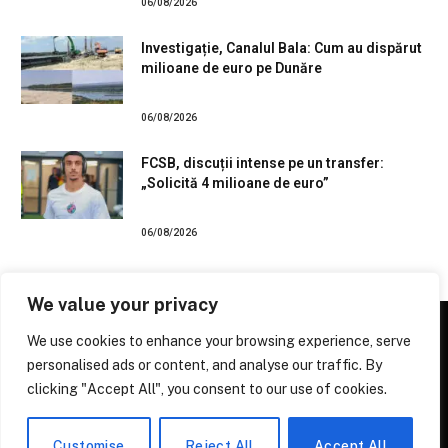
06/08/2026
Investigație, Canalul Bala: Cum au dispărut
milioane de euro pe Dunăre
06/08/2026
FCSB, discuții intense pe un transfer:
„Solicită 4 milioane de euro”
06/08/2026
We value your privacy
We use cookies to enhance your browsing experience, serve
personalised ads or content, and analyse our traffic. By
Facebook
X
Instagram
Pinterest
clicking "Accept All", you consent to our use of cookies.
(Twitter)
© 2026 Stiri Online
Pulsul Știrilor de Pretutindeni
.
Customise
Reject All
Accept All