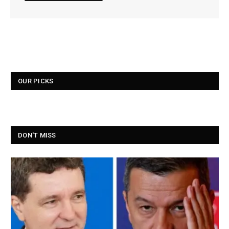
OUR PICKS
DON'T MISS