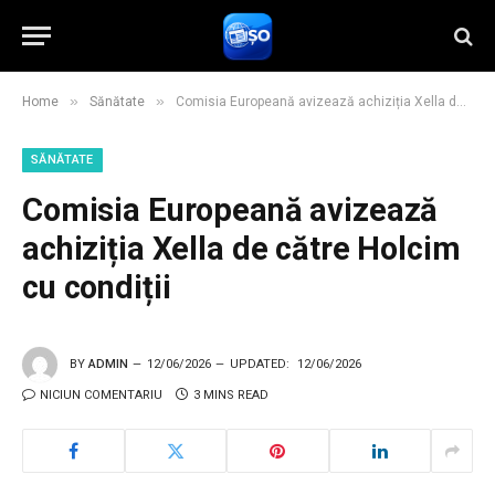
»
»
Home
Sănătate
Comisia Europeană avizează achiziția Xella de către Holcim cu condiții
SĂNĂTATE
Comisia Europeană avizează
achiziția Xella de către Holcim
cu condiții
BY
ADMIN
12/06/2026
UPDATED:
12/06/2026
NICIUN COMENTARIU
3 MINS READ