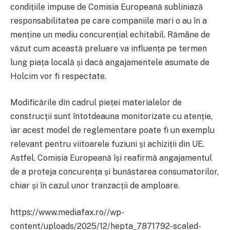
condițiile impuse de Comisia Europeană subliniază
responsabilitatea pe care companiile mari o au în a
menține un mediu concurențial echitabil. Rămâne de
văzut cum această preluare va influența pe termen
lung piața locală și dacă angajamentele asumate de
Holcim vor fi respectate.
Modificările din cadrul pieței materialelor de
construcții sunt întotdeauna monitorizate cu atenție,
iar acest model de reglementare poate fi un exemplu
relevant pentru viitoarele fuziuni și achiziții din UE.
Astfel, Comisia Europeană își reafirmă angajamentul
de a proteja concurența și bunăstarea consumatorilor,
chiar și în cazul unor tranzacții de amploare.
https://www.mediafax.ro//wp-
content/uploads/2025/12/hepta_7871792-scaled-