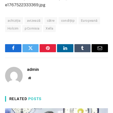
e1767522333369.jpg
achiziția
avizează
către
condițiip
Europeană
Holcim
pComisia
Xella
Facebook
Twitter
Pinterest
LinkedIn
Tumblr
Email
admin
Website
RELATED
POSTS