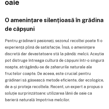
oaie
O amenințare silențioasă în grădina
de căpșuni
Pentru grădinarii pasionați, sezonul recoltei poate fi o
experiență plină de satisfacție. Însă, o amenințare
discretă dar devastatoare stă la pândă: melcii. Aceștia
pot distruge întreaga cultură de căpșuni într-o singură
noapte, atrăgându-se de zaharurile naturale ale
fructelor coapte. De aceea, este crucial pentru
grădinari să găsească metode eficiente, dar ecologice,
de a-și proteja recoltele. Recent, un expert a propus o
soluție surprinzătoare: utilizarea lânii de oaie ca
barieră naturală împotriva melcilor.