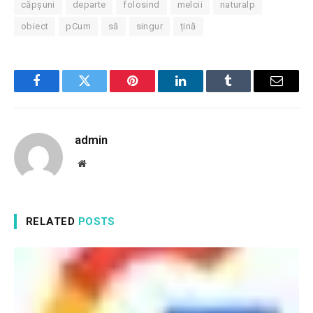
căpșuni
departe
folosind
melcii
naturalp
obiect
pCum
să
singur
țină
Facebook
Twitter
Pinterest
LinkedIn
Tumblr
Email
admin
Website
RELATED
POSTS