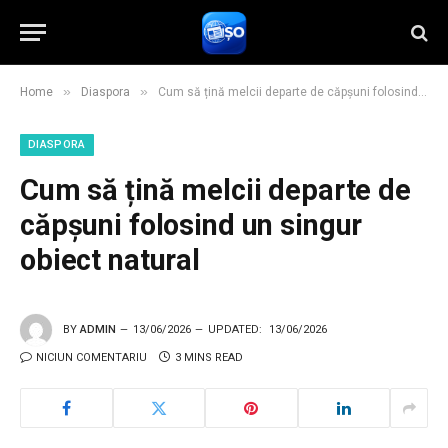
»
»
Home
Diaspora
Cum să țină melcii departe de căpșuni folosind un singur obiect natural
DIASPORA
Cum să țină melcii departe de
căpșuni folosind un singur
obiect natural
BY
ADMIN
13/06/2026
UPDATED:
13/06/2026
NICIUN COMENTARIU
3 MINS READ