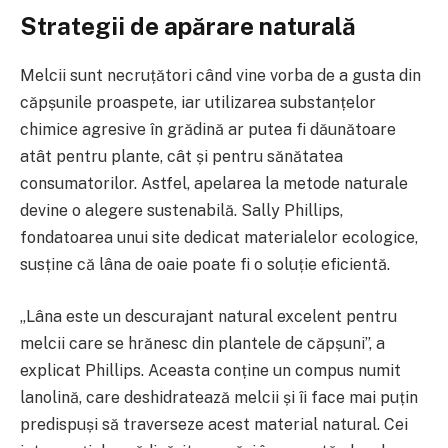
Strategii de apărare naturală
Melcii sunt necruțători când vine vorba de a gusta din
căpșunile proaspete, iar utilizarea substanțelor
chimice agresive în grădină ar putea fi dăunătoare
atât pentru plante, cât și pentru sănătatea
consumatorilor. Astfel, apelarea la metode naturale
devine o alegere sustenabilă. Sally Phillips,
fondatoarea unui site dedicat materialelor ecologice,
susține că lâna de oaie poate fi o soluție eficientă.
„Lâna este un descurajant natural excelent pentru
melcii care se hrănesc din plantele de căpșuni”, a
explicat Phillips. Aceasta conține un compus numit
lanolină, care deshidratează melcii și îi face mai puțin
predispuși să traverseze acest material natural. Cei