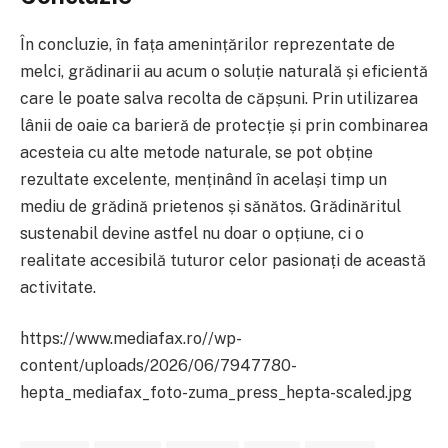
În concluzie, în fața amenințărilor reprezentate de
melci, grădinarii au acum o soluție naturală și eficientă
care le poate salva recolta de căpșuni. Prin utilizarea
lânii de oaie ca barieră de protecție și prin combinarea
acesteia cu alte metode naturale, se pot obține
rezultate excelente, menținând în același timp un
mediu de grădină prietenos și sănătos. Grădinăritul
sustenabil devine astfel nu doar o opțiune, ci o
realitate accesibilă tuturor celor pasionați de această
activitate.
https://www.mediafax.ro//wp-
content/uploads/2026/06/7947780-
hepta_mediafax_foto-zuma_press_hepta-scaled.jpg