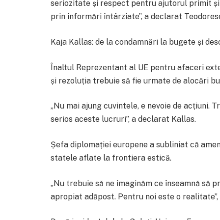
seriozitate și respect pentru ajutorul primit și 
prin informări întârziate”, a declarat Teodores
Kaja Kallas: de la condamnări la bugete și des
Înaltul Reprezentant al UE pentru afaceri exte
și rezoluția trebuie să fie urmate de alocări b
„Nu mai ajung cuvintele, e nevoie de acțiuni. T
serios aceste lucruri”, a declarat Kallas.
Șefa diplomației europene a subliniat că amen
statele aflate la frontiera estică.
„Nu trebuie să ne imaginăm ce înseamnă să pri
apropiat adăpost. Pentru noi este o realitate”,