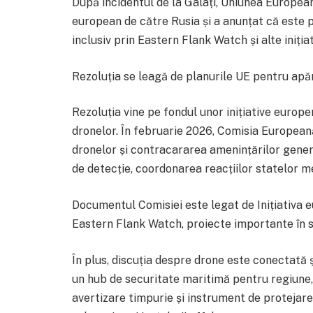
După incidentul de la Galați, Uniunea European
european de către Rusia și a anunțat că este p
inclusiv prin Eastern Flank Watch și alte iniți
Rezoluția se leagă de planurile UE pentru apă
Rezoluția vine pe fondul unor inițiative europ
dronelor. În februarie 2026, Comisia European
dronelor și contracararea amenințărilor gener
de detecție, coordonarea reacțiilor statelor m
Documentul Comisiei este legat de Inițiativa 
Eastern Flank Watch, proiecte importante în 
În plus, discuția despre drone este conectat
un hub de securitate maritimă pentru regiune,
avertizare timpurie și instrument de protejare 