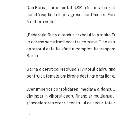
Dan Barna, eurodeputat USR, a încadrat rezoluț
numită explicit drept agresor, iar Uniunea Eur
frontiera estică.
„Federația Rusă a readus războiul la granița 
la adresa securității noastre comune. Cine nea
agresorul este fie vândut complet, fie iresponsab
Barna.
Barna a cerut ca rezoluția și viitorul cadru fin
pentru sistemele antidrone destinate țărilor e
„Cer imperios consolidarea imediată a flancului
distinctă în viitorul cadru financiar multianua
și accelerarea creării centrului de securitat