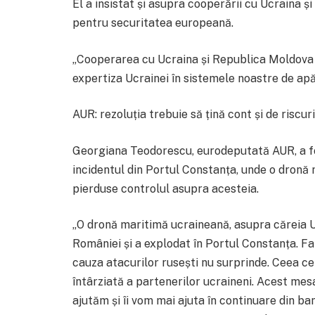
El a insistat și asupra cooperării cu Ucraina 
pentru securitatea europeană.
„Cooperarea cu Ucraina și Republica Moldova 
expertiza Ucrainei în sistemele noastre de ap
AUR: rezoluția trebuie să țină cont și de riscur
Georgiana Teodorescu, eurodeputată AUR, a fo
incidentul din Portul Constanța, unde o dronă
pierduse controlul asupra acesteia.
„O dronă maritimă ucraineană, asupra căreia Uc
României și a explodat în Portul Constanța. Fa
cauza atacurilor rusești nu surprinde. Ceea c
întârziată a partenerilor ucraineni. Acest mesaj
ajutăm și îi vom mai ajuta în continuare din ba