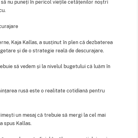
să nu puneți în pericol viețile cetățenilor noștri
cu.
curajare
rne, Kaja Kallas, a susținut în plen că dezbaterea
ugetare și de o strategie reală de descurajare.
rebuie să vedem și la nivelul bugetului că luăm în
ințarea rusă este o realitate cotidiană pentru
mești un mesaj că trebuie să mergi la cel mai
 a spus Kallas.