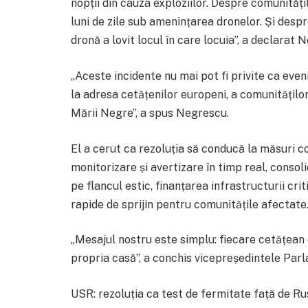
nopții din cauza exploziilor. Despre comunități
luni de zile sub amenințarea dronelor. Și despre
dronă a lovit locul în care locuia”, a declarat 
„Aceste incidente nu mai pot fi privite ca eve
la adresa cetățenilor europeni, a comunităților
Mării Negre”, a spus Negrescu.
El a cerut ca rezoluția să conducă la măsuri 
monitorizare și avertizare în timp real, consol
pe flancul estic, finanțarea infrastructurii cr
rapide de sprijin pentru comunitățile afectate
„Mesajul nostru este simplu: fiecare cetățean 
propria casă”, a conchis vicepreședintele Par
USR: rezoluția ca test de fermitate față de Ru