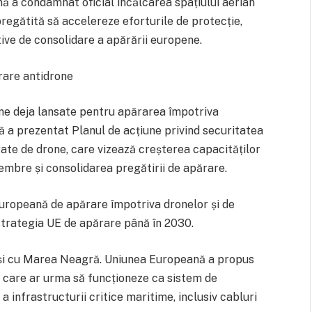
ă a condamnat oficial încălcarea spațiului aerian
regătită să accelereze eforturile de protecție,
ative de consolidare a apărării europene.
rare antidrone
ene deja lansate pentru apărarea împotriva
ă a prezentat Planul de acțiune privind securitatea
ate de drone, care vizează creșterea capacităților
embre și consolidarea pregătirii de apărare.
europeană de apărare împotriva dronelor și de
strategia UE de apărare până în 2030.
ă și cu Marea Neagră. Uniunea Europeană a propus
 care ar urma să funcționeze ca sistem de
a infrastructurii critice maritime, inclusiv cabluri