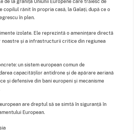
le de la granița Uniunii Europene care trăiesc de
 copilul rănit în propria casă, la Galați, după ce o
Negrescu în plen.
nimente izolate. Ele reprezintă o amenințare directă
 noastre și a infrastructurii critice din regiunea
concrete: un sistem european comun de
idarea capacităților antidrone și de apărare aeriană
itice și defensive din bani europeni și mecanisme
.
european are dreptul să se simtă în siguranță în
lamentului European.
sia