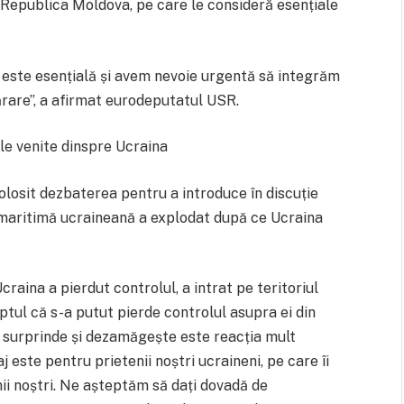
și Republica Moldova, pe care le consideră esențiale
este esențială și avem nevoie urgentă să integrăm
ărare”, a afirmat eurodeputatul USR.
ile venite dinspre Ucraina
losit dezbaterea pentru a introduce în discuție
 maritimă ucraineană a explodat după ce Ucraina
raina a pierdut controlul, a intrat pe teritoriul
ptul că s-a putut pierde controlul asupra ei din
e surprinde și dezamăgește este reacția mult
 este pentru prietenii noștri ucraineni, pe care îi
nii noștri. Ne așteptăm să dați dovadă de