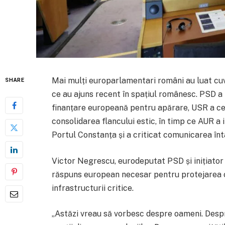
Mai mulți europarlamentari români au luat cuv
SHARE
ce au ajuns recent în spațiul românesc. PSD a 
finanțare europeană pentru apărare, USR a ce
consolidarea flancului estic, în timp ce AUR a
Portul Constanța și a criticat comunicarea întâ
Victor Negrescu, eurodeputat PSD și inițiator 
răspuns european necesar pentru protejarea ce
infrastructurii critice.
„Astăzi vreau să vorbesc despre oameni. Despre