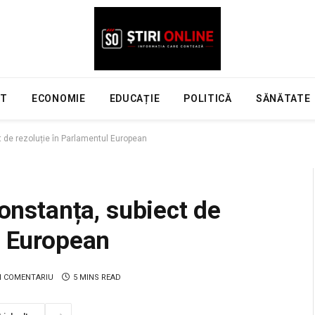
NT
ECONOMIE
EDUCAȚIE
POLITICĂ
SĂNĂTATE
t de rezoluție în Parlamentul European
Constanța, subiect de
l European
N COMENTARIU
5 MINS READ