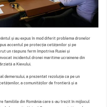
ântul și au expus în mod diferit problema dronelor
pus accentul pe protecția cetățenilor și pe
rut un răspuns ferm împotriva Rusiei și
 invocat incidentul dronei maritime ucrainene din
rziată a Kievului.
al demersului, a prezentat rezoluția ca pe un
tățenilor, a comunităților de frontieră și a
 familiile din România care s-au trezit în mijlocul