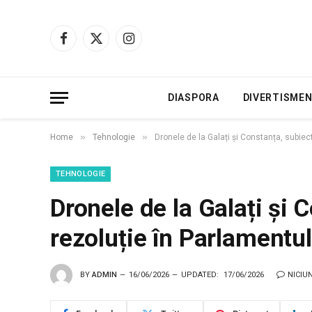
Facebook
X
Instagram
(Twitter)
DIASPORA
DIVERTISME
»
»
Home
Tehnologie
Dronele de la Galați și Constanța, subiec
TEHNOLOGIE
Dronele de la Galați și 
rezoluție în Parlamentu
BY
ADMIN
16/06/2026
UPDATED:
17/06/2026
NICIU