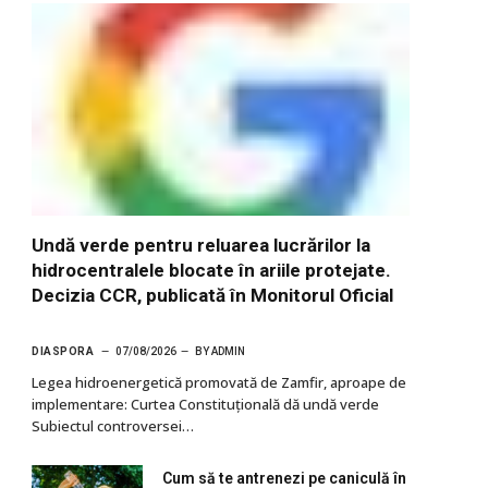
Undă verde pentru reluarea lucrărilor la
hidrocentralele blocate în ariile protejate.
Decizia CCR, publicată în Monitorul Oficial
DIASPORA
07/08/2026
BY
ADMIN
Legea hidroenergetică promovată de Zamfir, aproape de
implementare: Curtea Constituțională dă undă verde
Subiectul controversei…
Cum să te antrenezi pe caniculă în