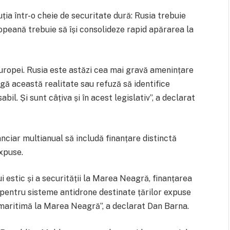
ia într-o cheie de securitate dură: Rusia trebuie
opeană trebuie să își consolideze rapid apărarea la
Europei. Rusia este astăzi cea mai gravă amenințare
gă această realitate sau refuză să identifice
il. Și sunt câțiva și în acest legislativ”, a declarat
anciar multianual să includă finanțare distinctă
xpuse.
 estic și a securității la Marea Neagră, finanțarea
l pentru sisteme antidrone destinate țărilor expuse
e maritimă la Marea Neagră”, a declarat Dan Barna.