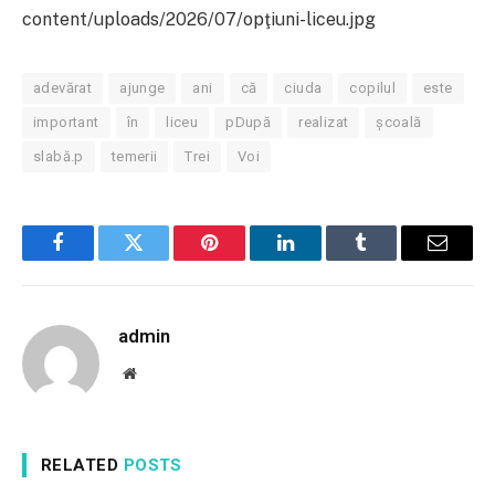
content/uploads/2026/07/opţiuni-liceu.jpg
adevărat
ajunge
ani
că
ciuda
copilul
este
important
în
liceu
pDupă
realizat
școală
slabă.p
temerii
Trei
Voi
Facebook
Twitter
Pinterest
LinkedIn
Tumblr
Email
admin
Website
RELATED
POSTS