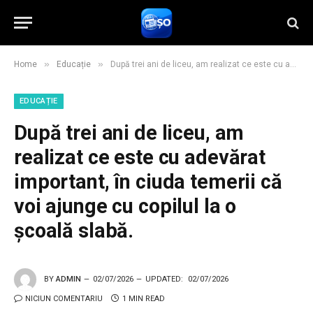
»
»
Home
Educație
După trei ani de liceu, am realizat ce este cu adevărat important, în ciuda temerii că voi ajunge cu copilul la o școală slabă.
EDUCAȚIE
După trei ani de liceu, am
realizat ce este cu adevărat
important, în ciuda temerii că
voi ajunge cu copilul la o
școală slabă.
BY
ADMIN
02/07/2026
UPDATED:
02/07/2026
NICIUN COMENTARIU
1 MIN READ