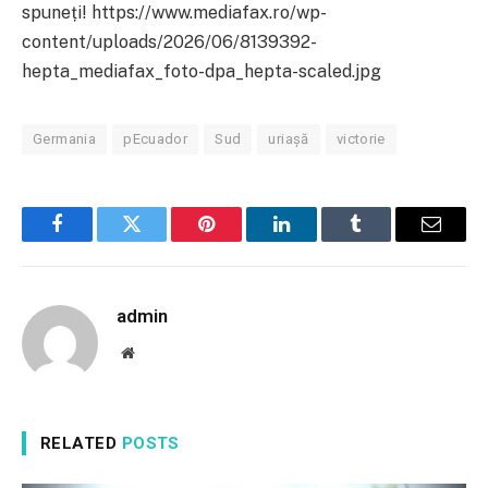
spuneți! https://www.mediafax.ro/wp-
content/uploads/2026/06/8139392-
hepta_mediafax_foto-dpa_hepta-scaled.jpg
Germania
pEcuador
Sud
uriașă
victorie
Facebook
Twitter
Pinterest
LinkedIn
Tumblr
Email
admin
Website
RELATED
POSTS