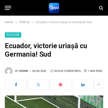
»
»
Home
Politică
Ecuador, victorie uriașă cu Germania! Sud
POLITICĂ
Ecuador, victorie uriașă cu
Germania! Sud
BY
ADMIN
26/06/2026
NICIUN COMENTARIU
1 MIN READ