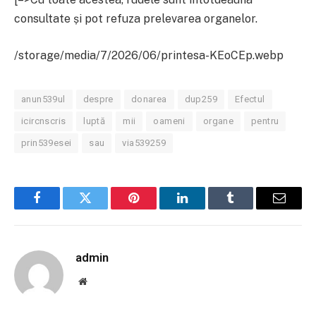
consultate și pot refuza prelevarea organelor.
/storage/media/7/2026/06/printesa-KEoCEp.webp
anun539ul
despre
donarea
dup259
Efectul
icircnscris
luptă
mii
oameni
organe
pentru
prin539esei
sau
via539259
Facebook
Twitter
Pinterest
LinkedIn
Tumblr
Email
admin
Website