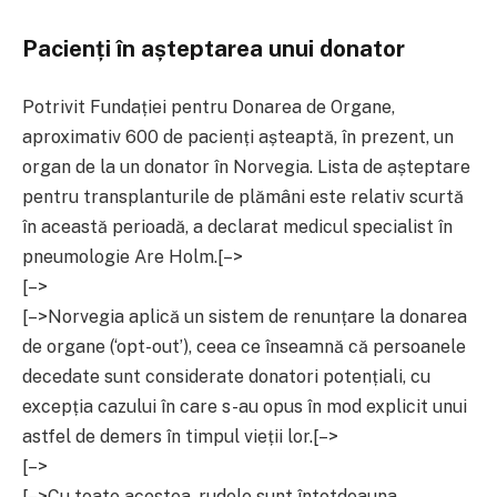
Pacienți în așteptarea unui donator
Potrivit Fundației pentru Donarea de Organe,
aproximativ 600 de pacienți așteaptă, în prezent, un
organ de la un donator în Norvegia. Lista de așteptare
pentru transplanturile de plămâni este relativ scurtă
în această perioadă, a declarat medicul specialist în
pneumologie Are Holm.
[–>
[–>
[–>Norvegia aplică un sistem de renunțare la donarea
de organe (‘opt-out’), ceea ce înseamnă că persoanele
decedate sunt considerate donatori potențiali, cu
excepția cazului în care s-au opus în mod explicit unui
astfel de demers în timpul vieții lor.
[–>
[–>
[–>Cu toate acestea, rudele sunt întotdeauna