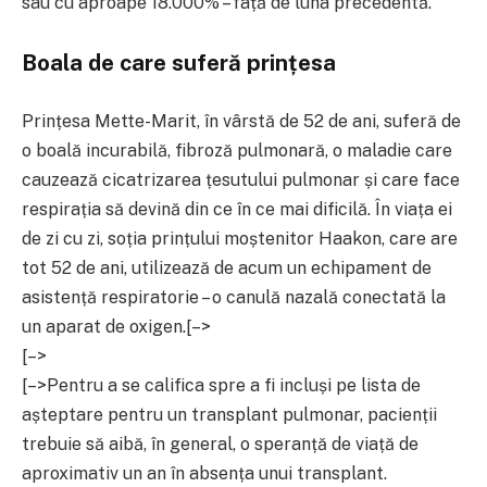
sau cu aproape 18.000% – față de luna precedentă.
Boala de care suferă prințesa
Prințesa Mette-Marit, în vârstă de 52 de ani, suferă de
o boală incurabilă, fibroză pulmonară, o maladie care
cauzează cicatrizarea țesutului pulmonar și care face
respirația să devină din ce în ce mai dificilă. În viața ei
de zi cu zi, soția prințului moștenitor Haakon, care are
tot 52 de ani, utilizează de acum un echipament de
asistență respiratorie – o canulă nazală conectată la
un aparat de oxigen.
[–>
[–>
[–>Pentru a se califica spre a fi incluși pe lista de
așteptare pentru un transplant pulmonar, pacienții
trebuie să aibă, în general, o speranță de viață de
aproximativ un an în absența unui transplant.