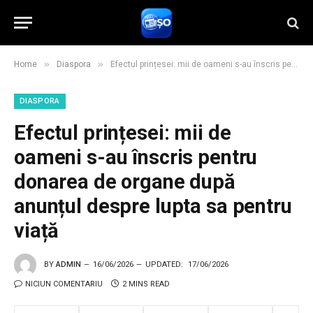
»
»
Home
Diaspora
Efectul prințesei: mii de oameni s-au înscris pentru donarea de organe după anunțul despre lupta sa pentru viață
DIASPORA
Efectul prințesei: mii de
oameni s-au înscris pentru
donarea de organe după
anunțul despre lupta sa pentru
viață
BY
ADMIN
16/06/2026
UPDATED:
17/06/2026
NICIUN COMENTARIU
2 MINS READ