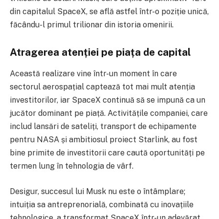
din capitalul SpaceX, se află astfel într-o poziție unică,
făcându-l primul trilionar din istoria omenirii.
Atragerea atenției pe piața de capital
Această realizare vine într-un moment în care
sectorul aerospațial captează tot mai mult atenția
investitorilor, iar SpaceX continuă să se impună ca un
jucător dominant pe piață. Activitățile companiei, care
includ lansări de sateliți, transport de echipamente
pentru NASA și ambitiosul proiect Starlink, au fost
bine primite de investitorii care caută oportunități pe
termen lung în tehnologia de vârf.
Desigur, succesul lui Musk nu este o întâmplare;
intuiția sa antreprenorială, combinată cu inovațiile
tehnologice, a transformat SpaceX într-un adevărat