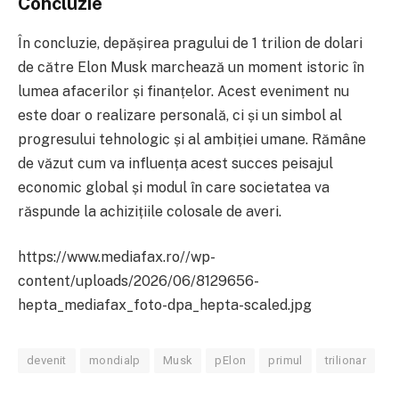
Concluzie
În concluzie, depășirea pragului de 1 trilion de dolari
de către Elon Musk marchează un moment istoric în
lumea afacerilor și finanțelor. Acest eveniment nu
este doar o realizare personală, ci și un simbol al
progresului tehnologic și al ambiției umane. Rămâne
de văzut cum va influența acest succes peisajul
economic global și modul în care societatea va
răspunde la achizițiile colosale de averi.
https://www.mediafax.ro//wp-
content/uploads/2026/06/8129656-
hepta_mediafax_foto-dpa_hepta-scaled.jpg
devenit
mondialp
Musk
pElon
primul
trilionar