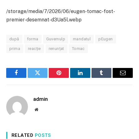
/storage/media/7/2026/06/eugen-tomac-fost-
premier-desemnat-d3Ua5l.webp
după
forma
Guvernulp
mandatul
pEugen
prima
reacție
renunțat
Tomac
Facebook
Twitter
Pinterest
LinkedIn
Tumblr
Email
admin
Website
RELATED
POSTS