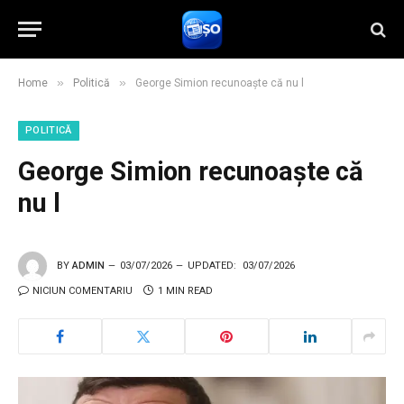
»
»
Home
Politică
George Simion recunoaște că nu l
POLITICĂ
George Simion recunoaște că
nu l
BY
ADMIN
03/07/2026
UPDATED:
03/07/2026
NICIUN COMENTARIU
1 MIN READ