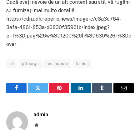
Dacă aveți nevoie de un alt context sau stil, vă rugăm
să furnizați mai multe detalii!
https://cdn.adh.reperio.news/image-c/c8a3c764-
3efa-4861-853a-d0830f35961b/index.jpeg?
p=f%3Djpeg%26w%3D1200%26h%3D630%26r%3Dc
over
că
pGeorge
recunoaște
Simion
Facebook
Twitter
Pinterest
LinkedIn
Tumblr
Email
admin
Website