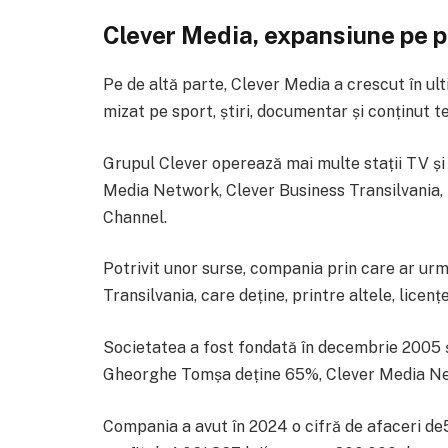
Clever Media, expansiune pe 
Pe de altă parte, Clever Media a crescut în ulti
mizat pe sport, știri, documentar și conținut t
Grupul Clever operează mai multe stații TV și s
Media Network, Clever Business Transilvania,
Channel.
Potrivit unor surse, compania prin care ar ur
Transilvania, care deține, printre altele, lice
Societatea a fost fondată în decembrie 2005 și
Gheorghe Tomșa deține 65%, Clever Media Net
Compania a avut în 2024 o cifră de afaceri de57