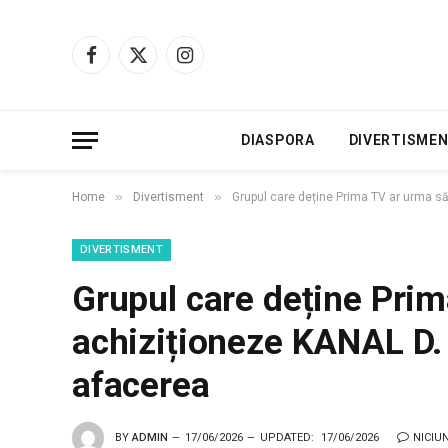
Facebook
X
Instagram
(Twitter)
DIASPORA
DIVERTISME
»
»
Home
Divertisment
Grupul care deține Prima TV ar urma să
DIVERTISMENT
Grupul care deține Pri
achiziționeze KANAL D. 
afacerea
BY
ADMIN
17/06/2026
UPDATED:
17/06/2026
NICIU