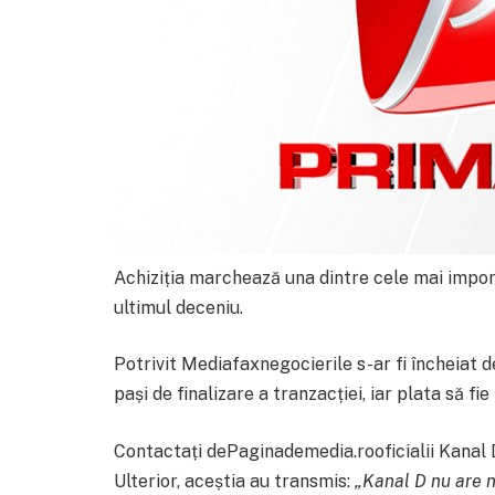
Achiziția marchează una dintre cele mai impo
ultimul deceniu.
Potrivit Mediafaxnegocierile s-ar fi încheiat d
pași de finalizare a tranzacției, iar plata să fi
Contactați dePaginademedia.rooficialii Kanal D
Ulterior, aceștia au transmis:
„Kanal D nu are n