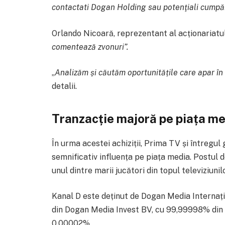
contactati Dogan Holding sau potenţiali cumpăr
Orlando Nicoară, reprezentant al acționariatulu
comentează zvonuri”.
„
Analizăm și căutăm oportunitățile care apar în
detalii.
Tranzacție majoră pe piața m
În urma acestei achiziții, Prima TV și întregul
semnificativ influența pe piața media. Postul 
unul dintre marii jucători din topul televiziun
Kanal D este deținut de Dogan Media Internați
din Dogan Media Invest BV, cu 99,99998% din c
0,00002%.