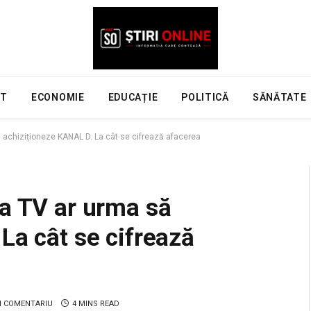
NT
ECONOMIE
EDUCAȚIE
POLITICĂ
SĂNĂTATE
 achiziționeze KANAL D. La cât se cifrează afacerea
ma TV ar urma să
La cât se cifrează
N COMENTARIU
4 MINS READ