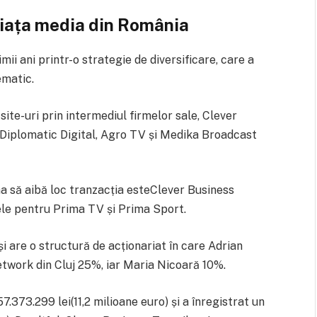
piața media din România
mii ani printr-o strategie de diversificare, care a
ematic.
ite-uri prin intermediul firmelor sale, Clever
 Diplomatic Digital, Agro TV și Medika Broadcast
ma să aibă loc tranzacția esteClever Business
nțele pentru Prima TV și Prima Sport.
 are o structură de acționariat în care Adrian
work din Cluj 25%, iar Maria Nicoară 10%.
.373.299 lei(11,2 milioane euro) și a înregistrat un