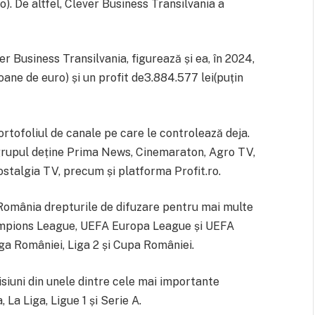
). De altfel, Clever Business Transilvania a
 Business Transilvania, figurează și ea, în 2024,
oane de euro) și un profit de3.884.577 lei(puțin
portofoliul de canale pe care le controlează deja.
grupul deține Prima News, Cinemaraton, Agro TV,
talgia TV, precum și platforma Profit.ro.
România drepturile de difuzare pentru mai multe
hampions League, UEFA Europa League și UEFA
a României, Liga 2 și Cupa României.
siuni din unele dintre cele mai importante
La Liga, Ligue 1 și Serie A.