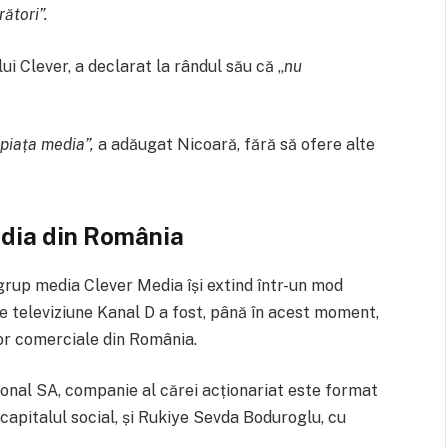
ători”.
i Clever, a declarat la rândul său că „
nu
 piața media”,
a adăugat Nicoară, fără să ofere alte
edia din România
 grup media Clever Media își extind într-un mod
de televiziune Kanal D a fost, până în acest moment,
ilor comerciale din România.
onal SA, companie al cărei acționariat este format
apitalul social, și Rukiye Sevda Boduroglu, cu