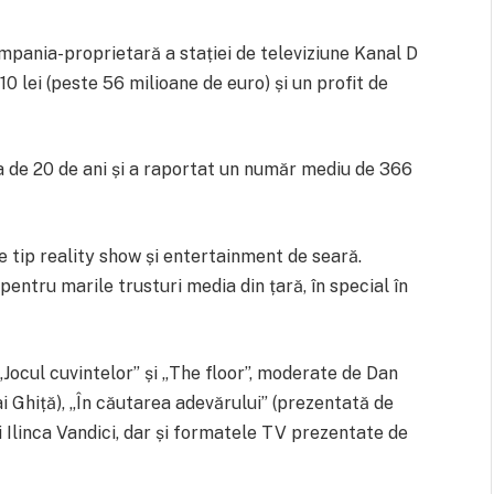
ompania-proprietară a stației de televiziune Kanal D
10 lei (peste 56 milioane de euro) și un profit de
a de 20 de ani și a raportat un număr mediu de 366
 tip reality show și entertainment de seară.
entru marile trusturi media din țară, în special în
„Jocul cuvintelor” și „The floor”, moderate de Dan
ai Ghiță), „În căutarea adevărului” (prezentată de
i Ilinca Vandici, dar și formatele TV prezentate de