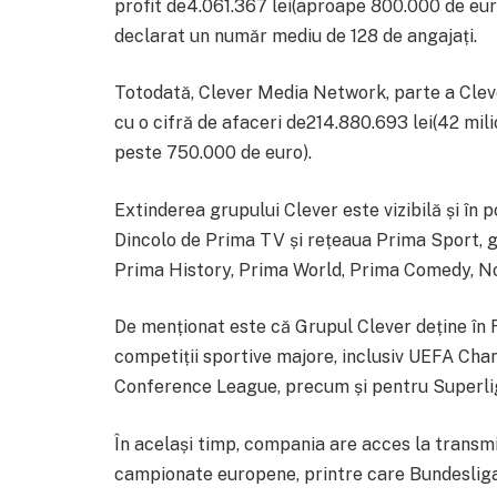
profit de4.061.367 lei(aproape 800.000 de euro
declarat un număr mediu de 128 de angajați.
Totodată, Clever Media Network, parte a Clever
cu o cifră de afaceri de214.880.693 lei(42 mili
peste 750.000 de euro).
Extinderea grupului Clever este vizibilă și în 
Dincolo de Prima TV și rețeaua Prima Sport, 
Prima History, Prima World, Prima Comedy, Nos
De menționat este că Grupul Clever deține în 
competiții sportive majore, inclusiv UEFA C
Conference League, precum și pentru Superlig
În același timp, compania are acces la transmi
campionate europene, printre care Bundesliga, 