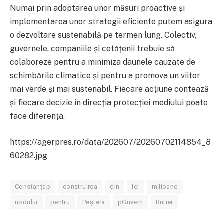
Numai prin adoptarea unor măsuri proactive și
implementarea unor strategii eficiente putem asigura
o dezvoltare sustenabilă pe termen lung. Colectiv,
guvernele, companiile și cetățenii trebuie să
colaboreze pentru a minimiza daunele cauzate de
schimbările climatice și pentru a promova un viitor
mai verde și mai sustenabil. Fiecare acțiune contează
și fiecare decizie în direcția protecției mediului poate
face diferența.
https://agerpres.ro/data/202607/20260702114854_8
60282.jpg
Constanțap
construirea
din
lei
milioane
nodului
pentru
Peștera
pGuvern
Rutier