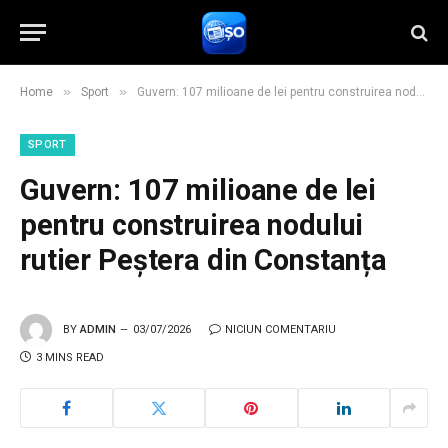
»
»
Home
Sport
Guvern: 107 milioane de lei pentru construirea nodului rutier Peștera din Constanța
SPORT
Guvern: 107 milioane de lei
pentru construirea nodului
rutier Peștera din Constanța
BY
ADMIN
03/07/2026
NICIUN COMENTARIU
3 MINS READ