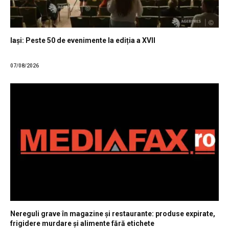
Iași: Peste 50 de evenimente la ediția a XVII
07/08/2026
Nereguli grave în magazine și restaurante: produse expirate,
frigidere murdare și alimente fără etichete