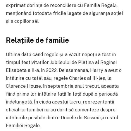
exprimat dorința de reconciliere cu Familia Regală,
menționând totodată fricile legate de siguranța soției
și a copiilor săi.
Relațiile de familie
Ultima dată când regele și-a văzut nepoții a fost în
timpul festivităților Jubileului de Platină al Reginei
Elisabeta a II-a, în 2022. De asemenea, Harry a avut o
întâlnire cu tatăl său, regele Charles al III-lea, la
Clarence House, în septembrie anul trecut, aceasta
fiind prima lor întâlnire față în față după o perioadă
îndelungată. În ciuda acestui lucru, reprezentanții
oficiali ai familiei nu au dorit să comenteze despre
întâlnirile posibile dintre Ducele de Sussex și restul
Familiei Regale.