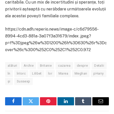
caritabile. Cu un mix de incertitudini și speranțe, toți
privitorii așteaptă cu nerăbdare următoarele evoluții
ale acestei povești familiale complexe.
https://cdn.adh.reperio.news/image-c/c6d79556-
8994-4cd3-881a-3a07f3a31679/index .jpeg?
p=f%3Djpeg%26w%3D1200%26h%3D630%26r%3Dc
over%26c%3D0%252C0%252C1%252C0.972
alături
Archie
Britanie
cazarea
despre
Detalii
în
întorc
Lilibet
lor
Marea
Meghan
pHarry
și
Sussexp
Facebook
Twitter
Pinterest
LinkedIn
Tumblr
Email