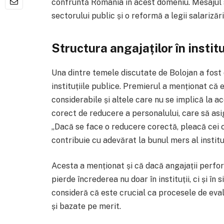
confruntă România în acest domeniu. Mesajul s
sectorului public și o reformă a legii salarizări
Structura angajaților în institu
Una dintre temele discutate de Bolojan a fost 
instituțiile publice. Premierul a menționat că
considerabile și altele care nu se implică la ac
corect de reducere a personalului, care să asig
„Dacă se face o reducere corectă, pleacă cei car
contribuie cu adevărat la bunul mers al instituț
Acesta a menționat și că dacă angajații perform
pierde încrederea nu doar în instituții, ci și î
consideră că este crucial ca procesele de eval
și bazate pe merit.