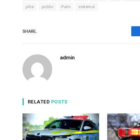
pIlie
public
Putin
sistemul
SHARE.
admin
RELATED
POSTS