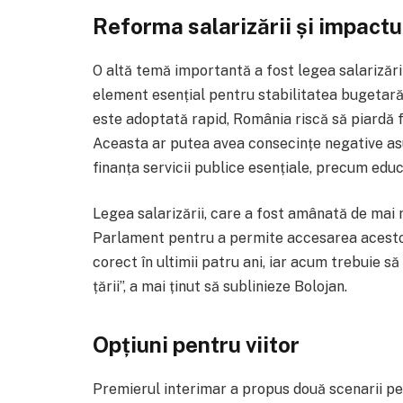
Reforma salarizării și impactu
O altă temă importantă a fost legea salarizări
element esențial pentru stabilitatea bugetară
este adoptată rapid, România riscă să piardă f
Aceasta ar putea avea consecințe negative asup
finanța servicii publice esențiale, precum educ
Legea salarizării, care a fost amânată de mai 
Parlament pentru a permite accesarea acestor
corect în ultimii patru ani, iar acum trebuie s
țării”, a mai ținut să sublinieze Bolojan.
Opțiuni pentru viitor
Premierul interimar a propus două scenarii pent