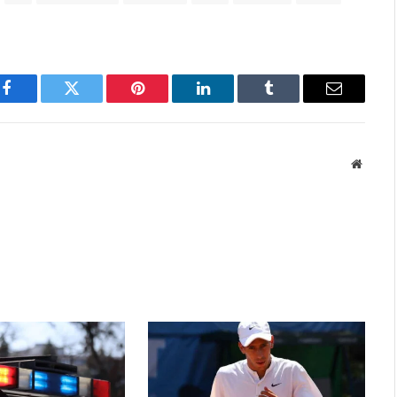
Facebook
Twitter
Pinterest
LinkedIn
Tumblr
Email
Websit