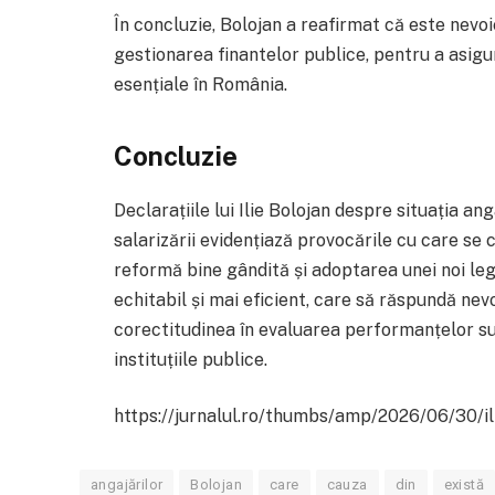
În concluzie, Bolojan a reafirmat că este nevo
gestionarea finantelor publice, pentru a asigur
esențiale în România.
Concluzie
Declarațiile lui Ilie Bolojan despre situația an
salarizării evidențiază provocările cu care s
reformă bine gândită și adoptarea unei noi leg
echitabil și mai eficient, care să răspundă nev
corectitudinea în evaluarea performanțelor su
instituțiile publice.
https://jurnalul.ro/thumbs/amp/2026/06/30/ili
angajărilor
Bolojan
care
cauza
din
există