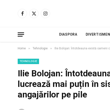
Facebook
X
Instagram
(Twitter)
DIASPORA
DIVERTISME
»
»
Home
Tehnologie
Ilie Bolojan: Întotdeauna există oameni c
TEHNOLOGIE
Ilie Bolojan: Întotdeaun
lucrează mai puțin în s
angajărilor pe pile