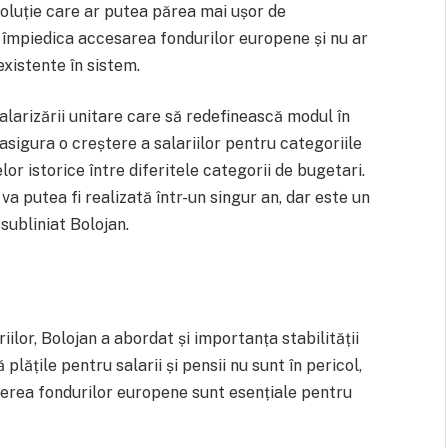
o soluție care ar putea părea mai ușor de
r împiedica accesarea fondurilor europene și nu ar
xistente în sistem.
alarizării unitare care să redefinească modul în
asigura o creștere a salariilor pentru categoriile
or istorice între diferitele categorii de bugetari.
va putea fi realizată într-un singur an, dar este un
subliniat Bolojan.
iilor, Bolojan a abordat și importanța stabilității
plățile pentru salarii și pensii nu sunt în pericol,
agerea fondurilor europene sunt esențiale pentru