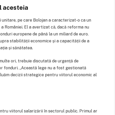
l acesteia
i unitare, pe care Bolojan a caracterizat-o ca un
 a României. El a avertizat că, dacă reforma nu
onduri europene de până la un miliard de euro.
ra stabilității economice și a capacității de a
ația și sănătatea.
multe ori, trebuie discutată de urgență de
 fonduri. „Această lege nu a fost gestionată
ă luăm decizii strategice pentru viitorul economic al
ru viitorul salarizării în sectorul public. Primul ar