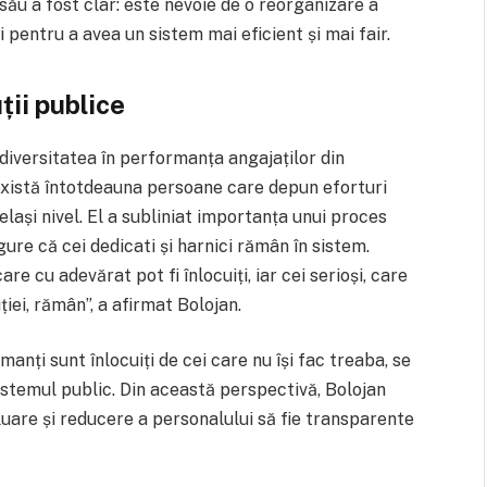
ău a fost clar: este nevoie de o reorganizare a
i pentru a avea un sistem mai eficient și mai fair.
ții publice
diversitatea în performanța angajaților din
 există întotdeauna persoane care depun eforturi
elași nivel. El a subliniat importanța unui proces
ure că cei dedicati și harnici rămân în sistem.
e cu adevărat pot fi înlocuiți, iar cei serioși, care
iei, rămân”, a afirmat Bolojan.
anți sunt înlocuiți de cei care nu își fac treaba, se
n sistemul public. Din această perspectivă, Bolojan
uare și reducere a personalului să fie transparente