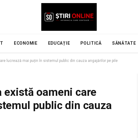
NT
ECONOMIE
EDUCAȚIE
POLITICĂ
SĂNĂTATE
are lucrează mai puțin în sistemul public din cauza angajărilor pe pile
a există oameni care
istemul public din cauza