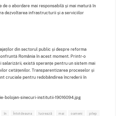
ie de o abordare mai responsabilă și mai matură în
a dezvoltarea infrastructurii și a serviciilor
gajaților din sectorul public și despre reforma
e confruntă România în acest moment. Printr-o
i salarizării, există speranțe pentru un sistem mai
oilor cetățenilor. Transparentizarea proceselor și
nt cruciale pentru redobândirea încrederii în
e-bolojan-sinecuri-institutii-19016094.jpg
în
Întotdeauna
lucrează
mai
oameni
pilep