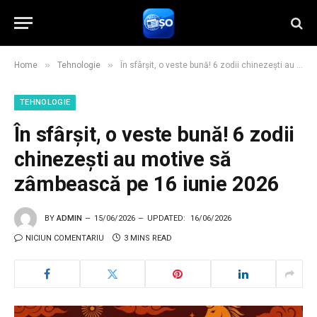
»
»
Home
Tehnologie
În sfârșit, o veste bună! 6 zodii chinezești au motive să zâmbească pe 16 iunie 2026
TEHNOLOGIE
În sfârșit, o veste bună! 6 zodii
chinezești au motive să
zâmbească pe 16 iunie 2026
BY
ADMIN
15/06/2026
UPDATED:
16/06/2026
NICIUN COMENTARIU
3 MINS READ