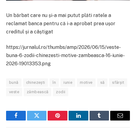
Un bărbat care nu și-a mai putut plăti ratele a
reclamat banca pentru că i-a aprobat prea ușor
creditul și a câștigat
https://jurnalul.ro/thumbs/amp/2026/06/15/veste-
buna-6-zodii-chinezesti-motive-zambeasca-16-iunie-
2026-19013353.png
bună
chinezești
în
iunie
motive
să
sfârșit
veste
zâmbească
zodii
Facebook
Twitter
Pinterest
LinkedIn
Tumblr
Email