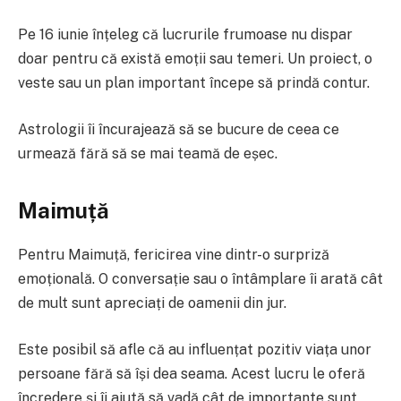
Pe 16 iunie înțeleg că lucrurile frumoase nu dispar
doar pentru că există emoții sau temeri. Un proiect, o
veste sau un plan important începe să prindă contur.
Astrologii îi încurajează să se bucure de ceea ce
urmează fără să se mai teamă de eșec.
Maimuță
Pentru Maimuță, fericirea vine dintr-o surpriză
emoțională. O conversație sau o întâmplare îi arată cât
de mult sunt apreciați de oamenii din jur.
Este posibil să afle că au influențat pozitiv viața unor
persoane fără să își dea seama. Acest lucru le oferă
încredere și îi ajută să vadă cât de importante sunt