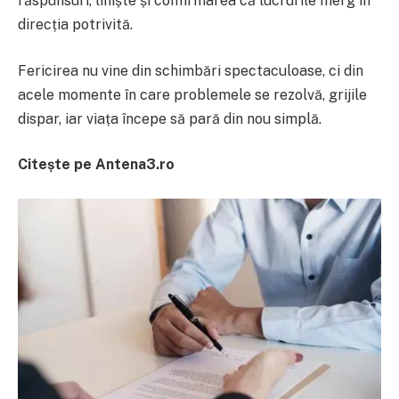
răspunsuri, liniște și confirmarea că lucrurile merg în
direcția potrivită.
Fericirea nu vine din schimbări spectaculoase, ci din
acele momente în care problemele se rezolvă, grijile
dispar, iar viața începe să pară din nou simplă.
Citește pe Antena3.ro