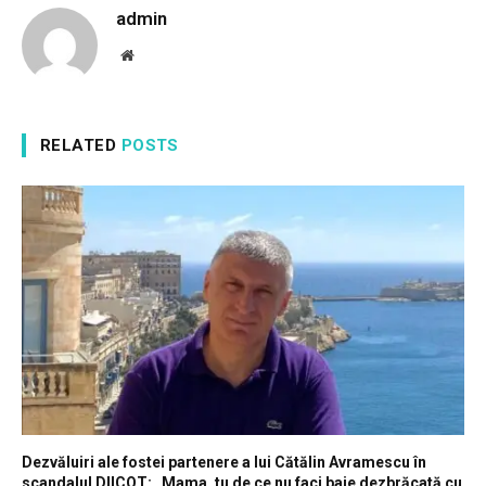
admin
Website
RELATED
POSTS
Dezvăluiri ale fostei partenere a lui Cătălin Avramescu în
scandalul DIICOT: „Mama, tu de ce nu faci baie dezbrăcată cu