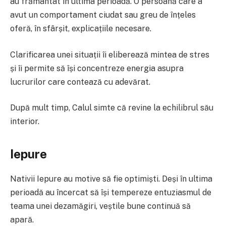
au frământat în ultima perioadă. O persoană care a
avut un comportament ciudat sau greu de înțeles
oferă, în sfârșit, explicațiile necesare.
Clarificarea unei situații îi eliberează mintea de stres
și îi permite să își concentreze energia asupra
lucrurilor care contează cu adevărat.
După mult timp, Calul simte că revine la echilibrul său
interior.
Iepure
Nativii Iepure au motive să fie optimiști. Deși în ultima
perioadă au încercat să își tempereze entuziasmul de
teama unei dezamăgiri, veștile bune continuă să
apară.