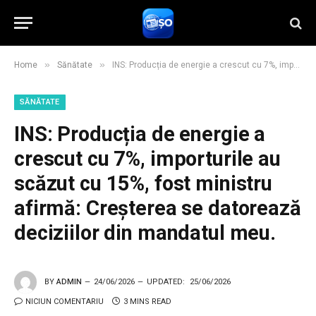
»
»
Home
Sănătate
INS: Producția de energie a crescut cu 7%, importurile au scăzut cu 15%, fost ministru afirmă: Creșterea se datorează deciziilor din mandatul meu.
SĂNĂTATE
INS: Producția de energie a
crescut cu 7%, importurile au
scăzut cu 15%, fost ministru
afirmă: Creșterea se datorează
deciziilor din mandatul meu.
BY
ADMIN
24/06/2026
UPDATED:
25/06/2026
NICIUN COMENTARIU
3 MINS READ