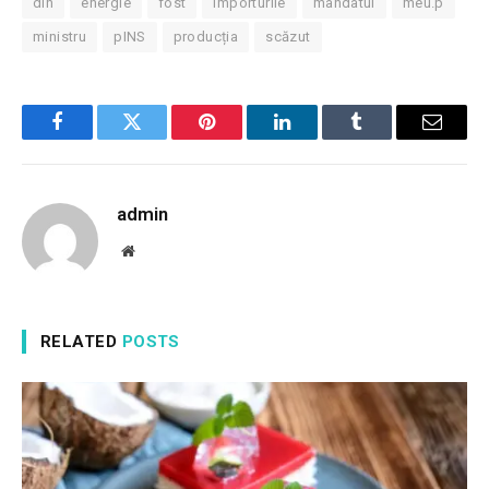
din
energie
fost
importurile
mandatul
meu.p
ministru
pINS
producția
scăzut
Facebook
Twitter
Pinterest
LinkedIn
Tumblr
Email
admin
Website
RELATED
POSTS