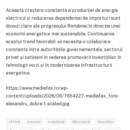
Această creștere constantă a producției de energie
electrică și reducerea dependenței de importuri sunt
dovezi clare ale progresului României în direcția unei
economii energetice mai sustenabile. Continuarea
acestui trend favorabil va necesita o colaborare
constantă între autoritățile guvernamentale, sectorul
privat și cetățeni în vederea promovării investițiilor în
tehnologii verzi și în modernizarea infrastructurii
energetice.
https://www.mediafax.ro/wp-
content/uploads/2026/06/7854227-mediafax_foto-
alexandru_dobre-1-scaled.jpg
afirmă
crescut
creșterea
datorează
deciziilor