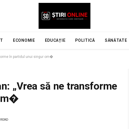
NT
ECONOMIE
EDUCAȚIE
POLITICĂ
SĂNĂTATE
sforme în partidul unui singur om�
an: „Vrea să ne transforme
r om�
 READ