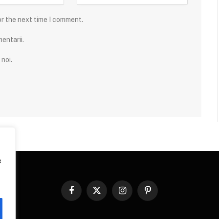
or the next time I comment.
entarii.
noi.
e
Facebook
X
Instagram
Pinterest
(Twitter)