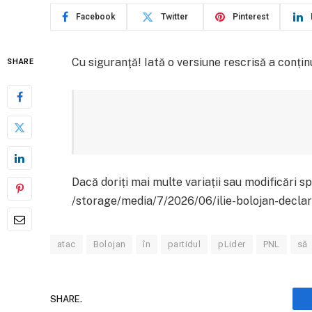
Facebook
Twitter
Pinterest
Cu siguranţă! Iată o versiune rescrisă a conținu
SHARE
Dacă doriți mai multe variații sau modificări s
/storage/media/7/2026/06/ilie-bolojan-decl
atac
Bolojan
în
partidul
pLider
PNL
să
SHARE.