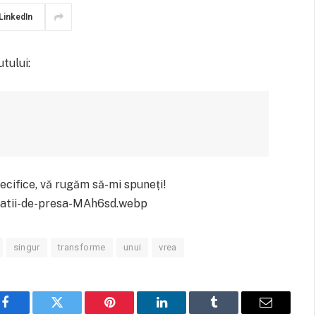
LinkedIn
tului:
pecifice, vă rugăm să-mi spuneți!
aratii-de-presa-MAh6sd.webp
singur
transforme
unui
vrea
Facebook
Twitter
Pinterest
LinkedIn
Tumblr
Email