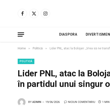
Facebook
X
Instagram
(Twitter)
DIASPORA
DIVERTISME
»
»
Home
Politică
Lider PNL, atac la Bolojan: „Vrea să ne tran
POLITICĂ
Lider PNL, atac la Boloj
în partidul unui singu
BY
ADMIN
19/06/2026
NICIUN COMENTARIU
1 MIN