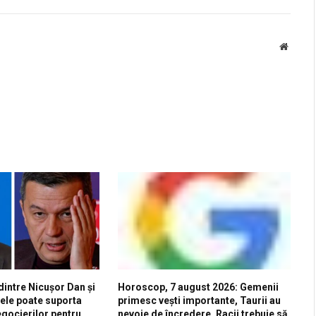
Websit
 dintre Nicușor Dan și
Horoscop, 7 august 2026: Gemenii
ele poate suporta
primesc vești importante, Taurii au
egocierilor pentru
nevoie de încredere, Racii trebuie să