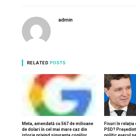
admin
RELATED
POSTS
Meta, amendată cu 567 de milioane
Fisuri în relația
de dolari în cel mai mare caz din
PSD? Președint
istorie privind siguranța copiilor
politic eșecul n