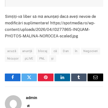
Simțiți-vă liber să mă anunțați dacă aveți nevoie de
modificări suplimentare! https://spotmedia.ro/wp-
content/uploads/2026/04/ID277865-INQUAM-
PHOTOS-MALINA-NOROCEA-scaled.jpg
acuză
anunță
blocaj
că
Dan
în
Negocieri
Nicușor
pLIVE
PNL
și
Facebook
Twitter
Pinterest
LinkedIn
Tumblr
Email
admin
Website