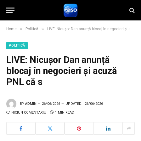
»
»
Home
Politică
LIVE: Nicușor Dan anunță blocaj în negocieri și acuză PNL că s
POLITICĂ
LIVE: Nicușor Dan anunță
blocaj în negocieri și acuză
PNL că s
BY
ADMIN
26/06/2026
UPDATED:
26/06/2026
NICIUN COMENTARIU
1 MIN READ