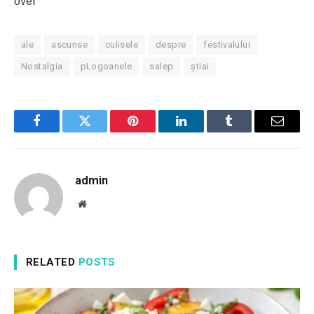
over
ale
ascunse
culisele
despre
festivalului
Nostalgia
pLogoanele
salep
știai
Facebook
Twitter
Pinterest
LinkedIn
Tumblr
Email
admin
Website
RELATED
POSTS