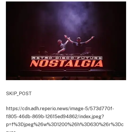
SKIP_POST
https://cdn.adh.reperio.news/image-5/573d770f-
f805-46db-869b-12615ed94862/index.jpeg?
p=f%3Djpeg%26w%3D1200%26h%3D630%26r%3Dc