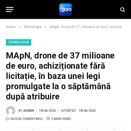
»
»
Home
Tehnologie
MApN, drone de 37 milioane de euro, achiziționate fără licitație, în baza unei legi promulgate la o săptămână după atribuire
TEHNOLOGIE
MApN, drone de 37 milioane
de euro, achiziționate fără
licitație, în baza unei legi
promulgate la o săptămână
după atribuire
BY
ADMIN
18/06/2026
UPDATED:
18/06/2026
NICIUN COMENTARIU
5 MINS READ