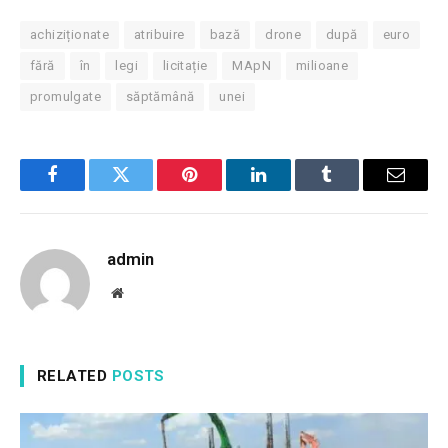
achiziționate
atribuire
bază
drone
după
euro
fără
în
legi
licitație
MApN
milioane
promulgate
săptămână
unei
Facebook
Twitter
Pinterest
LinkedIn
Tumblr
Email
admin
Website
RELATED
POSTS