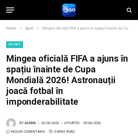
»
»
Home
Sport
Mingea oficială FIFA a ajuns în spațiu înainte de Cupa Mondială 2026! Astronauții joacă fotbal în imponderabilitate
SPORT
Mingea oficială FIFA a ajuns în
spațiu înainte de Cupa
Mondială 2026! Astronauții
joacă fotbal în
imponderabilitate
BY
ADMIN
25/06/2026
UPDATED:
29/06/2026
NICIUN COMENTARIU
3 MINS READ