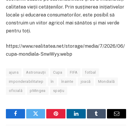
calitatea vieții cetățenilor. Prin susținerea inițiativelor
locale și educarea consumatorilor, este posibil să
construim un viitor agricol mai sănătos și mai verde
pentru toți.
https://www.realitatea.net/storage/media/7/2026/06/
cupa-mondiala-SnwWyy.webp
ajuns
Astronauții
Cupa
FIFA
fotbal
imponderabilitatep
în
înainte
joacă
Mondială
oficială
pMingea
spațiu
Facebook
Twitter
Pinterest
LinkedIn
Tumblr
Email