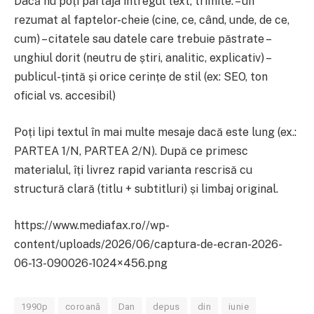
Dacă nu poți partaja întregul text, trimite: – un
rezumat al faptelor-cheie (cine, ce, când, unde, de ce,
cum) – citatele sau datele care trebuie păstrate –
unghiul dorit (neutru de știri, analitic, explicativ) –
publicul-țintă și orice cerințe de stil (ex: SEO, ton
oficial vs. accesibil)
Poți lipi textul în mai multe mesaje dacă este lung (ex.:
PARTEA 1/N, PARTEA 2/N). După ce primesc
materialul, îți livrez rapid varianta rescrisă cu
structură clară (titlu + subtitluri) și limbaj original.
https://www.mediafax.ro//wp-
content/uploads/2026/06/captura-de-ecran-2026-
06-13-090026-1024×456.png
1990p
coroană
Dan
depus
din
iunie