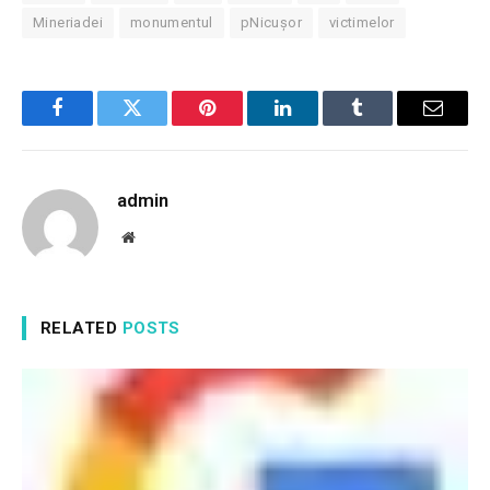
Mineriadei
monumentul
pNicuşor
victimelor
Facebook
Twitter
Pinterest
LinkedIn
Tumblr
Email
admin
Website
RELATED
POSTS