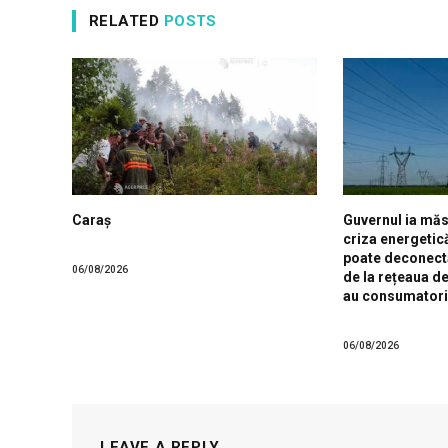
RELATED
POSTS
Caraș
Guvernul ia măs
criza energetic
poate deconect
06/08/2026
de la rețeaua d
au consumatori
06/08/2026
LEAVE A REPLY