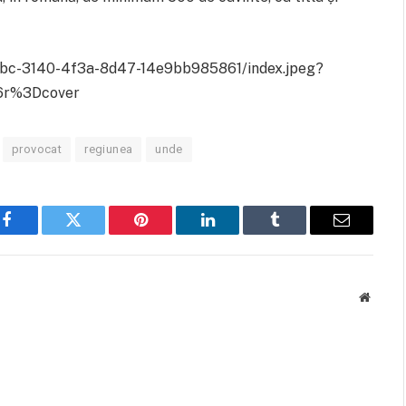
8bbc-3140-4f3a-8d47-14e9bb985861/index.jpeg?
r%3Dcover
provocat
regiunea
unde
Facebook
Twitter
Pinterest
LinkedIn
Tumblr
Email
Websit