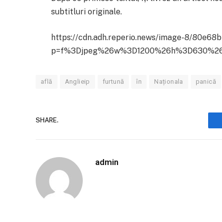
subtitluri originale.
https://cdn.adh.reperio.news/image-8/80e6
p=f%3Djpeg%26w%3D1200%26h%3D630%26
află
Anglieip
furtună
în
Naționala
panică
SHARE.
admin