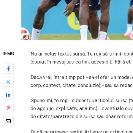
Nu ai inclus textul-sursă. Te rog să trimiți conț
SHARE
(copiat în mesaj sau ca link accesibil). Fără el
Dacă vrei, între timp pot: – să-ți ofer un model 
corp, context, citate, concluzie); – sau să reda
Spune-mi, te rog: – subiectul/articolul-sursă (t
de agenție, explicativ, analitic); – eventuale c
de citate/parafraze din sursă sau doar reform
După ce primesc textul, îți livrez un articol no