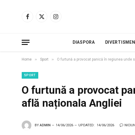
Facebook
X
Instagram
(Twitter)
DIASPORA
DIVERTISME
»
»
Home
Sport
O furtună a provocat panică în regiunea unde se
SPORT
O furtună a provocat pa
află naționala Angliei
BY
ADMIN
14/06/2026
UPDATED:
14/06/2026
NICIU