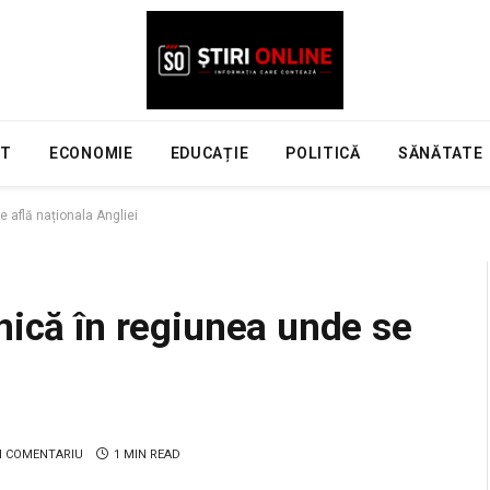
NT
ECONOMIE
EDUCAȚIE
POLITICĂ
SĂNĂTATE
 află naționala Angliei
nică în regiunea unde se
N COMENTARIU
1 MIN READ