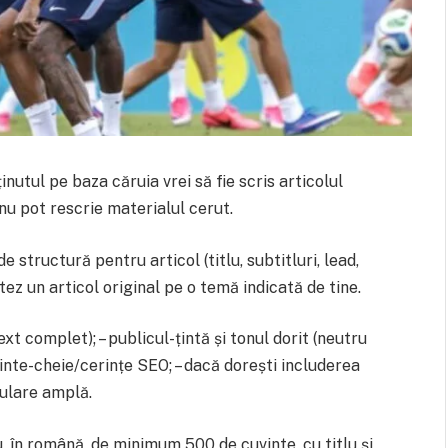
inutul pe baza căruia vrei să fie scris articolul
, nu pot rescrie materialul cerut.
de structură pentru articol (titlu, subtitluri, lead,
ctez un articol original pe o temă indicată de tine.
ext complet); – publicul-țintă și tonul dorit (neutru
uvinte-cheie/cerințe SEO; – dacă dorești includerea
ulare amplă.
u, în română, de minimum 500 de cuvinte, cu titlu și