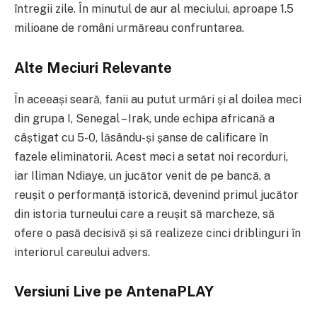
întregii zile. În minutul de aur al meciului, aproape 1.5
milioane de români urmăreau confruntarea.
Alte Meciuri Relevante
În aceeași seară, fanii au putut urmări și al doilea meci
din grupa I, Senegal – Irak, unde echipa africană a
câștigat cu 5-0, lăsându-și șanse de calificare în
fazele eliminatorii. Acest meci a setat noi recorduri,
iar Iliman Ndiaye, un jucător venit de pe bancă, a
reușit o performanță istorică, devenind primul jucător
din istoria turneului care a reușit să marcheze, să
ofere o pasă decisivă și să realizeze cinci driblinguri în
interiorul careului advers.
Versiuni Live pe AntenaPLAY