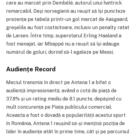
care au marcat prin Dembélé, autorul unui hattrick
remarcabil. Deși norvegienii au reușit să își puncteze
prezența pe tabelă printr-un gol marcat de Aasgaard,
greșelile au fost costisitoare, inclusiv un penalty ratat
de Larsen. Între timp, superstarul Erling Haaland a
fost menajat, iar Mbappé nu a reușit să își adauge
numărul de goluri, dorind să-l egaleze pe Messi.
Audiențe Record
Meciul transmis în direct pe Antena 1 a bifat o
audiență impresionantă, având o cotă de piață de
37.8% și un rating mediu de 8.1 puncte, depășind cu
mult concurența pe Piața publicului comercial.
Aceasta a fost o dovadă a popularității acestui sport
în România, Antena 1 reușind să-și mențină poziția de
lider în audiențe atât în prime time, cât și pe parcursul