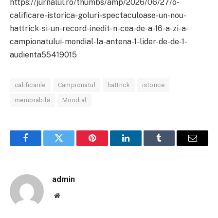
https://jurnalul.ro/thumbs/amp/2026/06/27/o-
calificare-istorica-goluri-spectaculoase-un-nou-
hattrick-si-un-record-inedit-n-cea-de-a-16-a-zi-a-
campionatului-mondial-la-antena-1-lider-de-de-1-
audienta55419015
calificarile
Campionatul
hattrick
istorice
memorabilă
Mondial
Facebook
Twitter
Pinterest
LinkedIn
Tumblr
Email
admin
Website