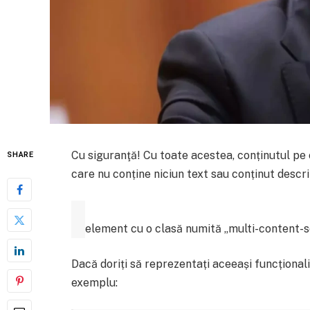
Cu siguranţă! Cu toate acestea, conținutul pe
SHARE
care nu conține niciun text sau conținut descri
element cu o clasă numită „multi-content-s
Dacă doriți să reprezentați aceeași funcționalit
exemplu: