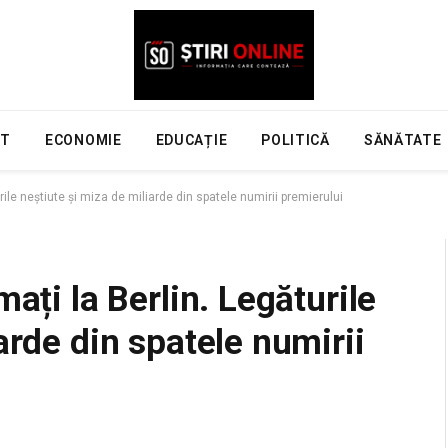
NT
ECONOMIE
EDUCAȚIE
POLITICĂ
SĂNĂTATE
rile neștiute și miza de miliarde din spatele numirii premierului
mați la Berlin. Legăturile
arde din spatele numirii