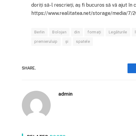
doriți să-l rescrieți, aș fi bucuros să vă ajut în
https://www.realitatea.net/storage/media/7
Berlin
Bolojan
din
formați
Legăturile
premieruluip
și
spatele
SHARE.
admin