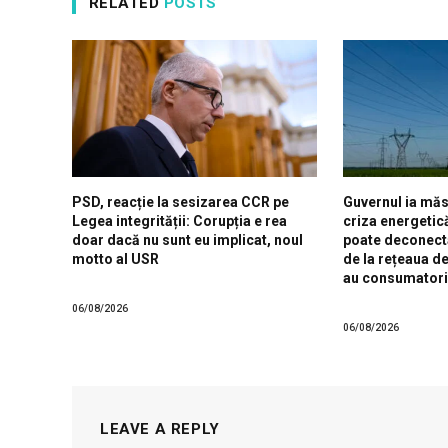
RELATED
POSTS
PSD, reacție la sesizarea CCR pe
Guvernul ia măs
Legea integrității: Corupția e rea
criza energetic
doar dacă nu sunt eu implicat, noul
poate deconect
motto al USR
de la rețeaua d
au consumatori
06/08/2026
06/08/2026
LEAVE A REPLY