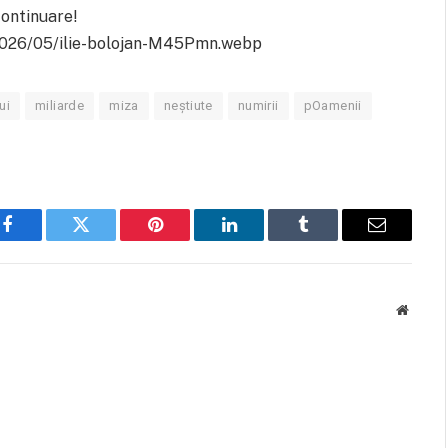
 continuare!
/2026/05/ilie-bolojan-M45Pmn.webp
lui
miliarde
miza
neștiute
numirii
pOamenii
Facebook
Twitter
Pinterest
LinkedIn
Tumblr
Email
Websit