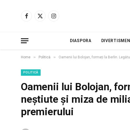
Facebook
X
Instagram
(Twitter)
DIASPORA
DIVERTISME
»
»
Home
Politică
Oamenii lui Bolojan, formați la Berlin. Legătu
POLITICĂ
Oamenii lui Bolojan, for
neștiute și miza de mili
premierului