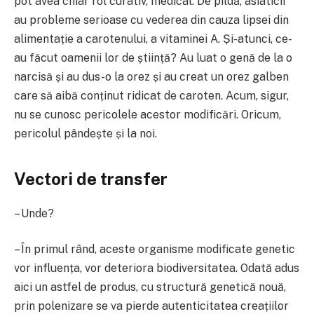
pot avea chiar rol curativ, medical. De pildă, asiaticii
au probleme serioase cu vederea din cauza lipsei din
alimentație a carotenului, a vitaminei A. Și-atunci, ce-
au făcut oamenii lor de știință? Au luat o genă de la o
narcisă și au dus-o la orez și au creat un orez galben
care să aibă conținut ridicat de caroten. Acum, sigur,
nu se cunosc pericolele acestor modificări. Oricum,
pericolul pândește și la noi.
Vectori de transfer
– Unde?
– În primul rând, aceste organisme modificate genetic
vor influența, vor deteriora biodiversitatea. Odată adus
aici un astfel de produs, cu structură genetică nouă,
prin polenizare se va pierde autenticitatea creațiilor