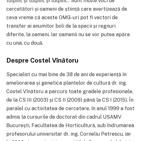
tulpini, și tulpini, și tulpini… Sunt multe voci de
cercetători și oameni de știință care avertizează de
ceva vreme că aceste OMG-uri pot fi vectori de
transfer ai anumitor boli de la specii și regnuri
diferite, la oameni. Iar oamenii nu se vor putea apăra
cu una, cu două.
Despre Costel Vînătoru
Specialist cu mai bine de 38 de ani de experiență în
ameliorarea și genetica plantelor de cultură dr. ing.
Costel Vînătoru a parcurs toate gradele profesionale,
de la CS III (2003) și CS II (2009) până la CS I (2015). În
paralel cu activitatea de cercetare, în anul 1999 a fost
admis la cursurile de doctorat din cadrul USAMV
București, Facultatea de Horticultură, sub îndrumarea
profesorului universitar dr. ing. Corneliu Petrescu, iar