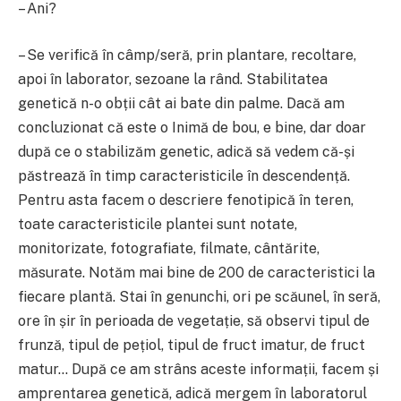
– Ani?
– Se verifică în câmp/seră, prin plantare, recoltare,
apoi în laborator, sezoane la rând. Stabilitatea
genetică n-o obții cât ai bate din palme. Dacă am
concluzionat că este o Inimă de bou, e bine, dar doar
după ce o stabilizăm genetic, adică să vedem că-și
păstrează în timp caracteristicile în descendență.
Pentru asta facem o descriere fenotipică în teren,
toate caracteristicile plantei sunt notate,
monitorizate, fotografiate, filmate, cântărite,
măsurate. Notăm mai bine de 200 de caracteristici la
fiecare plantă. Stai în genunchi, ori pe scăunel, în seră,
ore în șir în perioada de vegetație, să observi tipul de
frunză, tipul de pețiol, tipul de fruct imatur, de fruct
matur… După ce am strâns aceste informații, facem și
amprentarea genetică, adică mergem în laboratorul