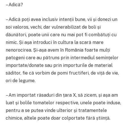
– Adică?
– Adică poți avea inclusiv intenții bune, vii și donezi un
soi valoros, vechi, dar vulnerabilizat de boli și
dăunători, poate unii care nu mai pot fi combătuți cu
nimic. Și așa introduci în cultura la scară mare
nenorocirea. Și-așa avem în România foarte mulți
patogeni care au pătruns prin intermediul semințelor
importate/donate sau prin importurile de material
săditor, fie că vorbim de pomi fructiferi, de viță de vie,
ori de legume.
– Am importat răsaduri din țara X, să zicem, și așa am
luat și bolile tomatelor respective, unele poate induse,
pentru a se putea vinde ulterior și tratamentele
chimice, altele poate doar colportate fără știință.