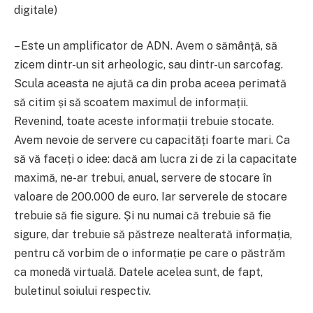
digitale)
– Este un amplificator de ADN. Avem o sămânță, să
zicem dintr-un sit arheologic, sau dintr-un sarcofag.
Scula aceasta ne ajută ca din proba aceea perimată
să citim și să scoatem maximul de informații.
Revenind, toate aceste informații trebuie stocate.
Avem nevoie de servere cu capacități foarte mari. Ca
să vă faceți o idee: dacă am lucra zi de zi la capacitate
maximă, ne-ar trebui, anual, servere de stocare în
valoare de 200.000 de euro. Iar serverele de stocare
trebuie să fie sigure. Și nu numai că trebuie să fie
sigure, dar trebuie să păstreze nealterată informația,
pentru că vorbim de o informație pe care o păstrăm
ca monedă virtuală. Datele acelea sunt, de fapt,
buletinul soiului respectiv.