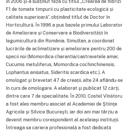
în 2006 și-a susținut teza cu titlul „Crearea de hibrizi
F1 de tomate timpurii cu plasticitate ecologică și
calitate superioară”, obținând titlul de Doctor în
Horticultură. În 1996 a pus bazele primului Laborator
de Ameliorare și Conservare a Biodiversității în
legumicultură din România. Simultan, a coordonat
lucrările de aclimatizare și ameliorare pentru 200 de
specii noi (Momordica charantia/castravetele amar,
Cucumis metuliferus, Momordica cochinchinensis,
Lophantus anisatus, Sideritis scardica etc.). A
omologat şi brevetat 47 de creații, alte 24 aflându-se
în curs de omologare. A elaborat şi publicat 12 cărţi,
dintre care 7 de specialitate. În 2010, Costel Vînătoru
a fost ales membru asociat al Academiei de Ştiinţe
Agricole şi Silvice Bucureşti, iar doi ani mai târziu a
devenit membru corespondent al aceleiaşi instituţii.
Întreaga sa cariera profesională a fost dedicată