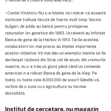
fi nevoie de o clădire nouă adecvată…
– Costel Vînătoru: Nu s-a înțeles nici măcar că această
instituție trebuia făcută de foarte mult timp. Vecinii
bulgari, de pildă, au bancă pentru protejarea
resurselor lor genetice din 1883. Ucrainenii au înființat
Banca de gene de la Harkov în 1913. Țările acestea,
conducătorii lor mai precis, au înțeles importanța
acestor inițiative. Vă mai dau un exemplu: înainte să fie
declanșat războiul din Siria, cel de acum, din vremurile
noastre, nu s-a tras un glonț până când un comando
american n-a ridicat Banca de gene de la Alep. Pe
toată, cu toate cele 8.000.000 de soiuri! Gândiți-vă,
vorbim de o zonă cu o agricultură nu tocmai
dezvoltată.
Institut de cercetare, nu magazin