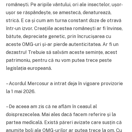
românești. Pe aripile vântului, ori ale insectelor, ușor-
ușor se răspândește, se amestecă, denaturează,
strică. E ca și cum am turna constant doze de otravă
într-un izvor. Creațiile acestea românești ar fi învinse,
bătute, depreciate genetic, prin încrucișarea cu
aceste OMG-uri și-ar pierde autenticitatea. Ar fi un
dezastru! Trebuie să salvăm aceste semințe, acest
patrimoniu, pentru că nu vom putea trece peste
legislația europeană.
– Acordul Mercosur a intrat deja în vigoare provizorie
la 1 mai 2026.
– De aceea am zis că ne aflăm în ceasul al
doisprezecelea. Mai ales dacă facem referire și la
partea medicală. Există păreri avizate care susțin că
anumite boli ale OMG-urilor ar putea trece la om. Cu