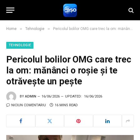
»
»
Home
Tehnologie
Pericolul bolilor OMG care trec la om: mănânci o roșie și te otrăvește un pește
TEHNOLOGIE
Pericolul bolilor OMG care trec
la om: mănânci o roșie și te
otrăvește un pește
BY
ADMIN
16/06/2026
UPDATED:
16/06/2026
NICIUN COMENTARIU
16 MINS READ