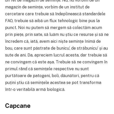
un fel de magazin de semințe. Nu, nu vorbim de un
magazin de semințe, vorbim de un institut de
cercetare care trebuie să îndeplinească standardele
FAO, trebuie să aibă un flux tehnologic bine pus la
punct. Noi nu putem să mergem să colectăm acum
prin piețe, prin sate, să luăm nu știu ce resurse și să ne
încredem că, iată, avem aici niște semințe Inimă de
bou, care sunt păstrate de bunicu’, de străbunicu’ și au
sute de ani. Da, apreciem lucrul acesta, dar trebuie să
ne convingem că este așa. Trebuie să ne convingem în
primul rând că semințele respective nu sunt
purtătoare de patogeni, boli, dăunători, pentru că
puțini știu că semințele acestea se pot transforma
într-o veritabilă armă biologică.
Capcane