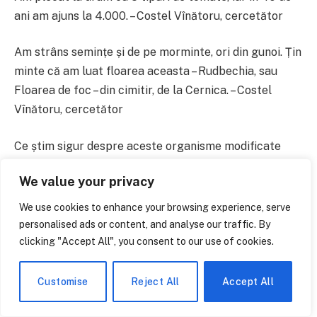
ani am ajuns la 4.000. – Costel Vînătoru, cercetător
Am strâns semințe și de pe morminte, ori din gunoi. Țin
minte că am luat floarea aceasta – Rudbechia, sau
Floarea de foc – din cimitir, de la Cernica. – Costel
Vînătoru, cercetător
Ce știm sigur despre aceste organisme modificate
genetic? Că n-au trecut proba timpului. Sunt obținute
We value your privacy
prea repede, prea în viteză. Nu avem încă date
suficiente. – Costel Vînătoru, cercetător
We use cookies to enhance your browsing experience, serve
personalised ads or content, and analyse our traffic. By
Citește pe Antena3.ro
clicking "Accept All", you consent to our use of cookies.
Customise
Reject All
Accept All