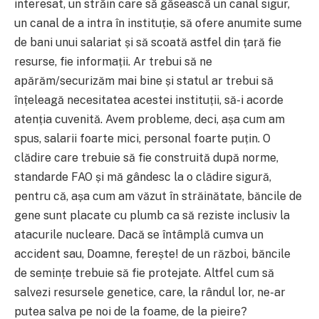
interesat, un străin care să găsească un canal sigur,
un canal de a intra în instituție, să ofere anumite sume
de bani unui salariat și să scoată astfel din țară fie
resurse, fie informații. Ar trebui să ne
apărăm/securizăm mai bine și statul ar trebui să
înțeleagă necesitatea acestei instituții, să-i acorde
atenția cuvenită. Avem probleme, deci, așa cum am
spus, salarii foarte mici, personal foarte puțin. O
clădire care trebuie să fie construită după norme,
standarde FAO și mă gândesc la o clădire sigură,
pentru că, așa cum am văzut în străinătate, băncile de
gene sunt placate cu plumb ca să reziste inclusiv la
atacurile nucleare. Dacă se întâmplă cumva un
accident sau, Doamne, ferește! de un război, băncile
de semințe trebuie să fie protejate. Altfel cum să
salvezi resursele genetice, care, la rândul lor, ne-ar
putea salva pe noi de la foame, de la pieire?