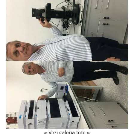
››› Vezi galeria foto ‹‹‹