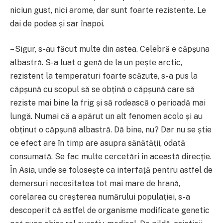
niciun gust, nici arome, dar sunt foarte rezistente. Le
dai de podea și sar înapoi.
– Sigur, s-au făcut multe din astea. Celebră e căpșuna
albastră. S-a luat o genă de la un pește arctic,
rezistent la temperaturi foarte scăzute, s-a pus la
căpșună cu scopul să se obțină o căpșună care să
reziste mai bine la frig și să rodească o perioadă mai
lungă. Numai că a apărut un alt fenomen acolo și au
obținut o căpșună albastră. Dă bine, nu? Dar nu se știe
ce efect are în timp are asupra sănătății, odată
consumată. Se fac multe cercetări în această direcție.
În Asia, unde se folosește ca interfață pentru astfel de
demersuri necesitatea tot mai mare de hrană,
corelarea cu creșterea numărului populației, s-a
descoperit că astfel de organisme modificate genetic