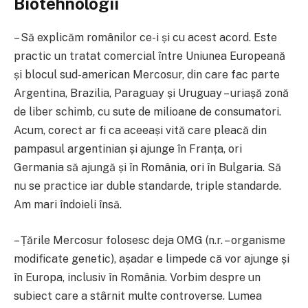
Biotehnologii
– Să explicăm românilor ce-i și cu acest acord. Este
practic un tratat comercial între Uniunea Europeană
și blocul sud-american Mercosur, din care fac parte
Argentina, Brazilia, Paraguay și Uruguay – uriașă zonă
de liber schimb, cu sute de milioane de consumatori.
Acum, corect ar fi ca aceeași vită care pleacă din
pampasul argentinian și ajunge în Franța, ori
Germania să ajungă și în România, ori în Bulgaria. Să
nu se practice iar duble standarde, triple standarde.
Am mari îndoieli însă.
– Țările Mercosur folosesc deja OMG (n.r. – organisme
modificate genetic), așadar e limpede că vor ajunge și
în Europa, inclusiv în România. Vorbim despre un
subiect care a stârnit multe controverse. Lumea