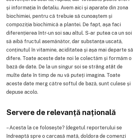
și informația în detaliu. Avem aici și aparate din zona
biochimiei, pentru că trebuie să cunoaștem și
compoziția biochimică a plantei. De fapt, așa faci
diferențierea într-un soi sau altul. S-ar putea ca un soi
să aibă fructul asemănător, dar substanța uscată,
conținutul în vitamine, aciditatea și așa mai departe să
difere. Toate aceste date noi le colectăm și formăm o
bază de date. De la un singur soi se strâng atât de
multe date în timp de nu vă puteți imagina. Toate
aceste date merg către softul de bază, sunt culese și
depuse acolo.
Servere de relevanță națională
– Acesta la ce folosește? (degetul reporterului se
îndreaptă spre o carcasă mată, doldora de comenzi