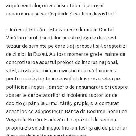
aripile vântului, ori ale insectelor, ușor-ușor
nenorocirea se va răspândi. Și va fi un dezastru!”.
– Jurnalul: Reluăm, iată, stimate domnule Costel
Vînătoru, firul discuțiilor noastre legate de acest
tezaur de semințe pe care l-ați crescut și-l creșteți zi
de zi aici, la Buzău. Au fost momente grele înainte de
concretizarea acestui proiect de interes național,
vital, strategic – nici nu mai știu cum să-l numesc
pentru a-i deștepta în ceasul al doisprezecelea pe
politicienii noștri -, am scris de nenumărate ori despre
zbaterile cercetătorilor și indolența factorilor de
decizie și până la urmă, târâș-grăpiș, s-a conturat
acest loc ce adăpostește Banca de Resurse Genetice
Vegetale Buzău. E adevărat, depozitul de semințe
propriu-zis se odihnește într-un fost grajd de porci, ar