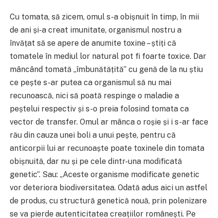
Cu tomata, să zicem, omul s-a obișnuit în timp, în mii
de ani și-a creat imunitate, organismul nostru a
învățat să se apere de anumite toxine – știți că
tomatele în mediul lor natural pot fi foarte toxice. Dar
mâncând tomată „îmbunătățită” cu genă de la nu știu
ce pește s-ar putea ca organismul să nu mai
recunoască, nici să poată respinge o maladie a
peștelui respectiv și s-o preia folosind tomata ca
vector de transfer. Omul ar mânca o roșie și i s-ar face
rău din cauza unei boli a unui pește, pentru că
anticorpii lui ar recunoaște poate toxinele din tomata
obișnuită, dar nu și pe cele dintr-una modificată
genetic”. Sau: „Aceste organisme modificate genetic
vor deteriora biodiversitatea. Odată adus aici un astfel
de produs, cu structură genetică nouă, prin polenizare
se va pierde autenticitatea creațiilor românești. Pe