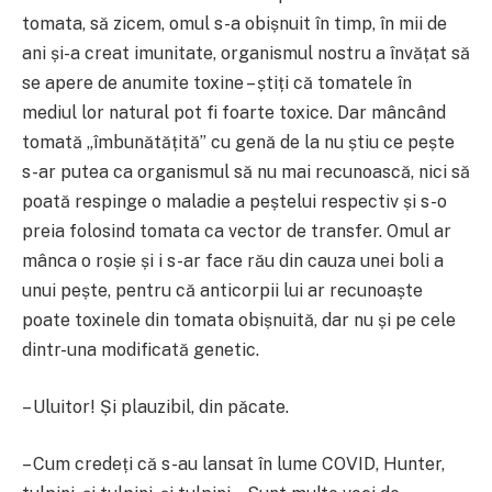
tomata, să zicem, omul s-a obișnuit în timp, în mii de
ani și-a creat imunitate, organismul nostru a învățat să
se apere de anumite toxine – știți că tomatele în
mediul lor natural pot fi foarte toxice. Dar mâncând
tomată „îmbunătățită” cu genă de la nu știu ce pește
s-ar putea ca organismul să nu mai recunoască, nici să
poată respinge o maladie a peștelui respectiv și s-o
preia folosind tomata ca vector de transfer. Omul ar
mânca o roșie și i s-ar face rău din cauza unei boli a
unui pește, pentru că anticorpii lui ar recunoaște
poate toxinele din tomata obișnuită, dar nu și pe cele
dintr-una modificată genetic.
– Uluitor! Și plauzibil, din păcate.
– Cum credeți că s-au lansat în lume COVID, Hunter,