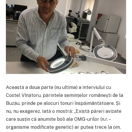
Această a doua parte (nu ultima) a interviului cu
Costel Vînătoru, părintele semințelor românești de la
Buzău, prinde pe alocuri tonuri înspăimântătoare. Și
nu, nu exagerez. Iată o mostră: „Există păreri avizate
care susțin că anumite boli ale OMG-urilor (n.r. –
organisme modificate genetic) ar putea trece la om.