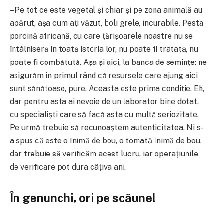
– Pe tot ce este vegetal și chiar și pe zona animală au
apărut, așa cum ați văzut, boli grele, incurabile. Pesta
porcină africană, cu care țărișoarele noastre nu se
întâlniseră în toată istoria lor, nu poate fi tratată, nu
poate fi combătută. Așa și aici, la banca de semințe: ne
asigurăm în primul rând că resursele care ajung aici
sunt sănătoase, pure. Aceasta este prima condiție. Eh,
dar pentru asta ai nevoie de un laborator bine dotat,
cu specialiști care să facă asta cu multă seriozitate.
Pe urmă trebuie să recunoaștem autenticitatea. Ni s-
a spus că este o Inimă de bou, o tomată Inimă de bou,
dar trebuie să verificăm acest lucru, iar operațiunile
de verificare pot dura câțiva ani.
În genunchi, ori pe scăunel