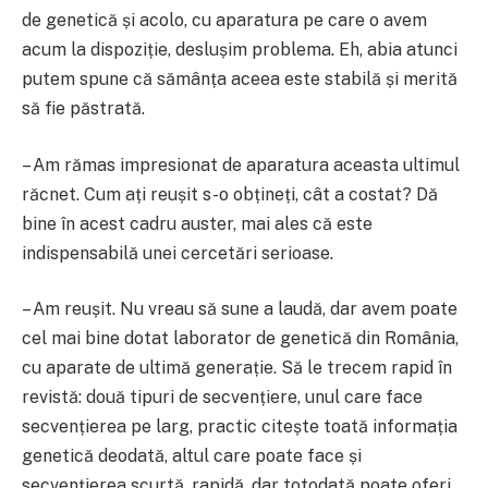
de genetică și acolo, cu aparatura pe care o avem
acum la dispoziție, deslușim problema. Eh, abia atunci
putem spune că sămânța aceea este stabilă și merită
să fie păstrată.
– Am rămas impresionat de aparatura aceasta ultimul
răcnet. Cum ați reușit s-o obțineți, cât a costat? Dă
bine în acest cadru auster, mai ales că este
indispensabilă unei cercetări serioase.
– Am reușit. Nu vreau să sune a laudă, dar avem poate
cel mai bine dotat laborator de genetică din România,
cu aparate de ultimă generație. Să le trecem rapid în
revistă: două tipuri de secvențiere, unul care face
secvențierea pe larg, practic citește toată informația
genetică deodată, altul care poate face și
secvențierea scurtă, rapidă, dar totodată poate oferi