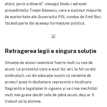
afară, javră ordinară!”, mesajul fiindu-i adresat
președintelui Traian Băsescu, care a susținut măsurile
de austeritate ale Guvernului PDL condus de Emil Boc,
făcând parte din aceeași formațiune politică.
Retragerea legii e singura soluție
Situația de atunci seamănă foarte mult cu cea de
acum. La protestul care a avut loc ieri, la fel ca alți
sindicaliști, cei din educație susțin că varianta de
proiect pusă în dezbatere reprezintă o încălcare
flagrantă a legislației în vigoare și va crea inechități
mult mai grave decât cele de până acum, deși ar fi
trebuit să le elimine.