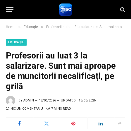
»
»
Home
Educație
Profesorii au luat 3 la salarizare. Sunt mai aproape de muncitorii necalificați, pe grilă
EDUCAȚIE
Profesorii au luat 3 la
salarizare. Sunt mai aproape
de muncitorii necalificați, pe
grilă
BY
ADMIN
18/06/2026
UPDATED:
18/06/2026
NICIUN COMENTARIU
7 MINS READ