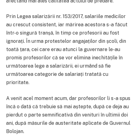
afectând mai ales calitatea actului de predare.
Prin Legea salarizării nr. 153/2017, salariile medicilor
au crescut consistent, iar mărirea acestora s-a făcut
într-o singură tranșă, în timp ce profesorii au fost
ignorați. În urma protestelor angajaților din școli, din
toată țara, cei care erau atunci la guvernare le-au
promis profesorilor că se vor elimina inechitățile în
următoarea lege a salarizării, ei urmând să fie
următoarea categorie de salariați tratată cu
prioritate.
A venit acel moment acum, dar profesorilor li s-a spus
încă o dată că trebuie să mai aștepte, după ce deja au
pierdut o parte semnificativă din venituri în ultimii doi
ani, după măsurile de austeritate aplicate de Guvernul
Bolojan.