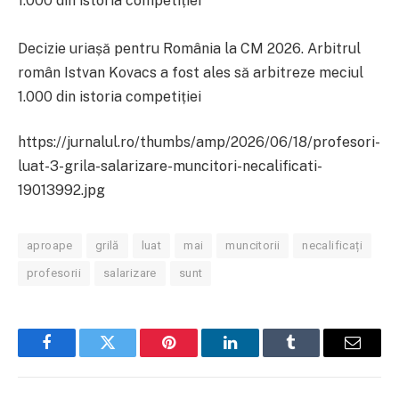
Decizie uriașă pentru România la CM 2026. Arbitrul
român Istvan Kovacs a fost ales să arbitreze meciul
1.000 din istoria competiției
https://jurnalul.ro/thumbs/amp/2026/06/18/profesori-
luat-3-grila-salarizare-muncitori-necalificati-
19013992.jpg
aproape
grilă
luat
mai
muncitorii
necalificați
profesorii
salarizare
sunt
Facebook
Twitter
Pinterest
LinkedIn
Tumblr
Email