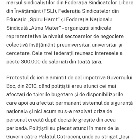
marșul sindicaliștilor din Federația Sindicatelor Libere
din Învățământ (FSLI), Federația Sindicatelor din
Educație „Spiru Haret” și Federația Națională
Sindicală „Alma Mater” – organizații sindicale
reprezentative la nivelul sectoarelor de negociere
colectivă învățământ preuniversitar, universitar și
cercetare. Cele trei federații reunesc interesele a
peste 300.000 de salariați din toată țara.
Protestul de ieri a amintit de cel împotriva Guvernului
Boc, din 2010, când polițiștii erau atunci cei mai
afectați de tăierile bugetare și de disponibilizările
care apoi au afectat permanent sistemul de siguranță
națională și nici acum nu s-a rezolvat criza de
personal creată după deciziile greșite din acea
perioadă. Polițiștii au plecat atunci în marș de la
Guvern către Palatul Cotroceni, unde au strigat „Ieși