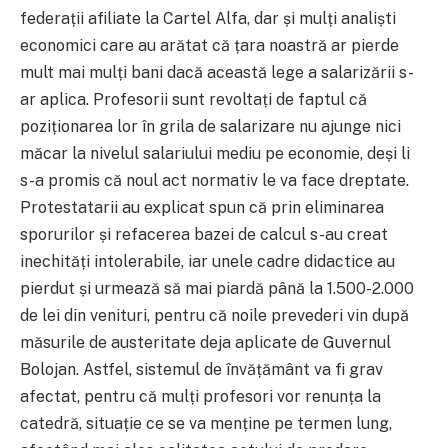
federații afiliate la Cartel Alfa, dar și mulți analiști
economici care au arătat că țara noastră ar pierde
mult mai mulți bani dacă această lege a salarizării s-
ar aplica. Profesorii sunt revoltați de faptul că
poziționarea lor în grila de salarizare nu ajunge nici
măcar la nivelul salariului mediu pe economie, deși li
s-a promis că noul act normativ le va face dreptate.
Protestatarii au explicat spun că prin eliminarea
sporurilor și refacerea bazei de calcul s-au creat
inechități intolerabile, iar unele cadre didactice au
pierdut și urmează să mai piardă până la 1.500-2.000
de lei din venituri, pentru că noile prevederi vin după
măsurile de austeritate deja aplicate de Guvernul
Bolojan. Astfel, sistemul de învățământ va fi grav
afectat, pentru că mulți profesori vor renunța la
catedră, situație ce se va menține pe termen lung,