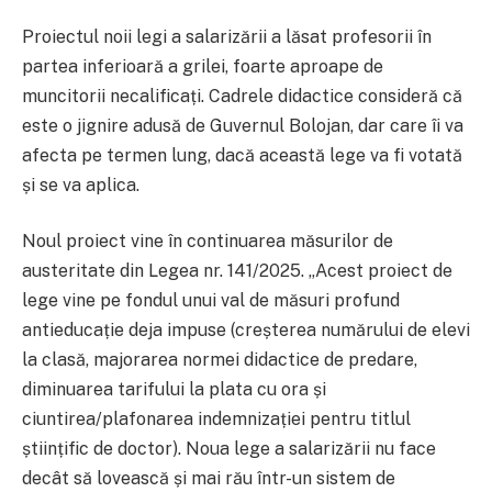
Proiectul noii legi a salarizării a lăsat profesorii în
partea inferioară a grilei, foarte aproape de
muncitorii necalificați. Cadrele didactice consideră că
este o jignire adusă de Guvernul Bolojan, dar care îi va
afecta pe termen lung, dacă această lege va fi votată
și se va aplica.
Noul proiect vine în continuarea măsurilor de
austeritate din Legea nr. 141/2025. „Acest proiect de
lege vine pe fondul unui val de măsuri profund
antieducație deja impuse (creșterea numărului de elevi
la clasă, majorarea normei didactice de predare,
diminuarea tarifului la plata cu ora și
ciuntirea/plafonarea indemnizației pentru titlul
științific de doctor). Noua lege a salarizării nu face
decât să lovească și mai rău într-un sistem de