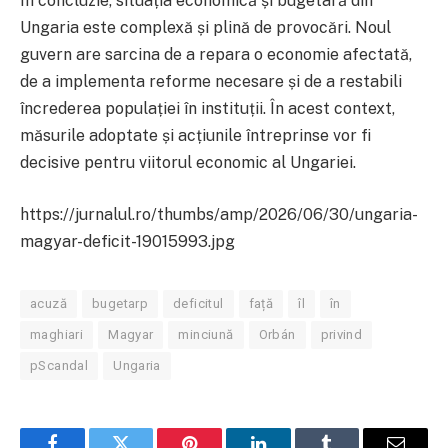
În concluzie, situația economică și bugetară din
Ungaria este complexă și plină de provocări. Noul
guvern are sarcina de a repara o economie afectată,
de a implementa reforme necesare și de a restabili
încrederea populației în instituții. În acest context,
măsurile adoptate și acțiunile întreprinse vor fi
decisive pentru viitorul economic al Ungariei.
https://jurnalul.ro/thumbs/amp/2026/06/30/ungaria-
magyar-deficit-19015993.jpg
acuză
bugetarp
deficitul
față
îl
în
maghiari
Magyar
minciună
Orbán
privind
pScandal
Ungaria