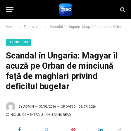
»
»
Home
Tehnologie
Scandal în Ungaria: Magyar îl acuză pe Orban de minciună față de maghiari privind deficitul bugetar
TEHNOLOGIE
Scandal în Ungaria: Magyar îl
acuză pe Orban de minciună
față de maghiari privind
deficitul bugetar
BY
ADMIN
30/06/2026
UPDATED:
02/07/2026
NICIUN COMENTARIU
3 MINS READ