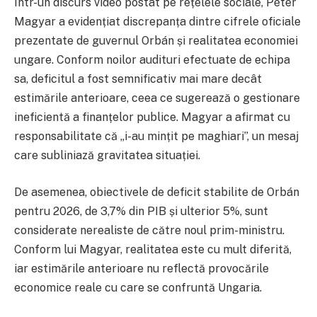
Într-un discurs video postat pe rețelele sociale, Péter
Magyar a evidențiat discrepanța dintre cifrele oficiale
prezentate de guvernul Orbán și realitatea economiei
ungare. Conform noilor audituri efectuate de echipa
sa, deficitul a fost semnificativ mai mare decât
estimările anterioare, ceea ce sugerează o gestionare
ineficientă a finanțelor publice. Magyar a afirmat cu
responsabilitate că „i-au mințit pe maghiari”, un mesaj
care subliniază gravitatea situației.
De asemenea, obiectivele de deficit stabilite de Orbán
pentru 2026, de 3,7% din PIB și ulterior 5%, sunt
considerate nerealiste de către noul prim-ministru.
Conform lui Magyar, realitatea este cu mult diferită,
iar estimările anterioare nu reflectă provocările
economice reale cu care se confruntă Ungaria.