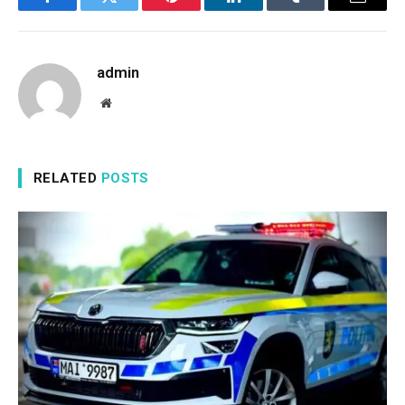
Facebook
Twitter
Pinterest
LinkedIn
Tumblr
Email
admin
Website
RELATED
POSTS