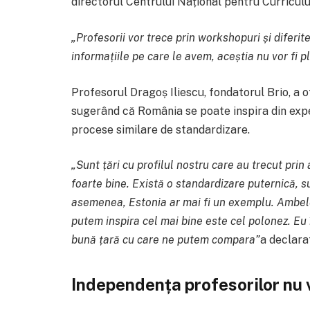
directorul Centrului Național pentru Curriculu
„Profesorii vor trece prin workshopuri și diferit
informațiile pe care le avem, aceștia nu vor fi p
Profesorul Dragoș Iliescu, fondatorul Brio, a 
sugerând că România se poate inspira din expe
procese similare de standardizare.
„Sunt țări cu profilul nostru care au trecut pri
foarte bine. Există o standardizare puternică, s
asemenea, Estonia ar mai fi un exemplu. Ambele
putem inspira cel mai bine este cel polonez. E
bună țară cu care ne putem compara”
a declara
Independența profesorilor nu v