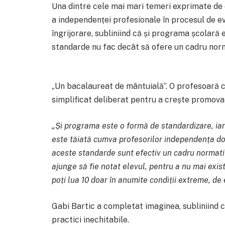
Una dintre cele mai mari temeri exprimate de 
a independenței profesionale în procesul de e
îngrijorare, subliniind că și programa școlară e
standarde nu fac decât să ofere un cadru norm
„Un bacalaureat de mântuială”. O profesoară c
simplificat deliberat pentru a crește promova
„Și programa este o formă de standardizare, i
este tăiată cumva profesorilor independența do
aceste standarde sunt efectiv un cadru normati
ajunge să fie notat elevul, pentru a nu mai exist
poți lua 10 doar în anumite condiții extreme, d
Gabi Bartic a completat imaginea, subliniind c
practici inechitabile.