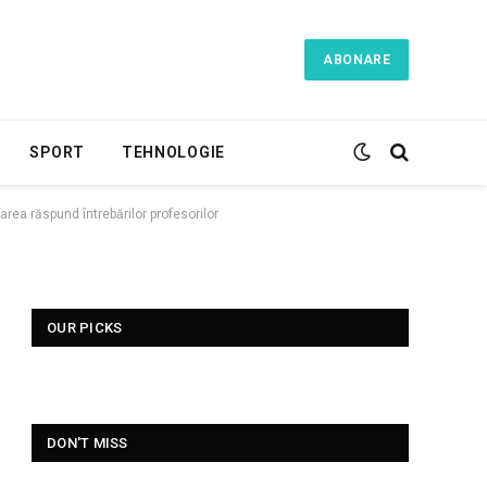
ABONARE
SPORT
TEHNOLOGIE
rea răspund întrebărilor profesorilor
OUR PICKS
DON'T MISS