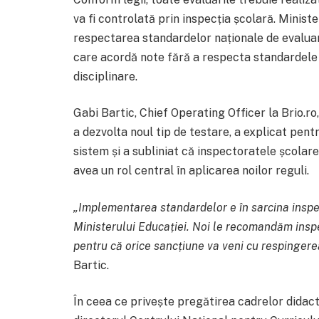
va fi controlată prin inspecția școlară. Minist
respectarea standardelor naționale de evaluare
care acordă note fără a respecta standardele 
disciplinare.
Gabi Bartic, Chief Operating Officer la Brio.ro
a dezvolta noul tip de testare, a explicat pent
sistem și a subliniat că inspectoratele școlare
avea un rol central în aplicarea noilor reguli.
„Implementarea standardelor e în sarcina inspe
Ministerului Educației. Noi le recomandăm inspe
pentru că orice sancțiune va veni cu respingerea
Bartic.
În ceea ce privește pregătirea cadrelor didac