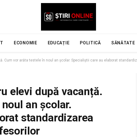
NT
ECONOMIE
EDUCAȚIE
POLITICĂ
SĂNĂTATE
 Cum vor arăta testele în noul an școlar. Specialiștii care au elaborat standardiza
u elevi după vacanță.
 noul an școlar.
borat standardizarea
fesorilor