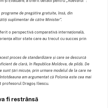
m și Evaluare, a oferit detalii pentru
„Adevărul”
:
e programe de pregătire gratuite, însă, din
lătiți suplimentar de către Minister”.
oferit o perspectivă comparativă internațională,
riența altor state care au trecut cu succes prin
n acest proces de standardizare și care se descurcă
uficient de clară, în Republica Moldova, de pildă. De
 sunt țări micuțe, prin urmare modelul de la care ne
u întotdeauna am argumentat că Polonia este cea mai
t profesorul Dragoș Iliescu.
a fi restrânsă