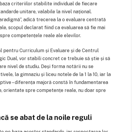
aza criteriilor stabilite individual de fiecare
andarde unitare, valabile la nivel național.
radigmă”, adică trecerea la o evaluare centrată
e, scopul declarat fiind ca evaluarea să fie mai
 spre competențele reale ale elevilor.
l pentru Curriculum și Evaluare și de Centrul
 Dual, vor stabili concret ce trebuie să știe și să
care nivel de studiu. Deși forma notării nu se
vele, la gimnaziu și liceu notele de la 1 la 10, iar la
iptive – diferența majoră constă în fundamentarea
e, orientate spre competențe reale, nu doar spre
că se abat de la noile reguli
ate pe baza acestor standarde, iar respectarea lor