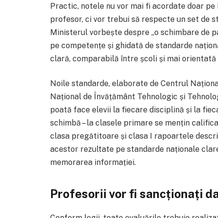
Practic, notele nu vor mai fi acordate doar pe b
profesor, ci vor trebui să respecte un set de st
Ministerul vorbește despre „o schimbare de pa
pe competențe și ghidată de standarde național
clară, comparabilă între școli și mai orientată
Noile standarde, elaborate de Centrul Naționa
Național de Învățământ Tehnologic și Tehnologic
poată face elevii la fiecare disciplină și la fie
schimbă – la clasele primare se mențin calificati
clasa pregătitoare și clasa I rapoartele descr
acestor rezultate pe standarde naționale clar
memorarea informației.
Profesorii vor fi sancționați da
Conform legii, toate evaluările trebuie realiz