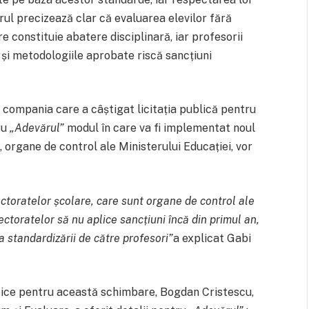
erul precizează clar că evaluarea elevilor fără
 constituie abatere disciplinară, iar profesorii
și metodologiile aprobate riscă sancțiuni
, compania care a câștigat licitația publică pentru
ru
„Adevărul”
modul în care va fi implementat noul
, organe de control ale Ministerului Educației, vor
ctoratelor școlare, care sunt organe de control ale
ctoratelor să nu aplice sancțiuni încă din primul an,
 standardizării de către profesori”
a explicat Gabi
tice pentru această schimbare, Bogdan Cristescu,