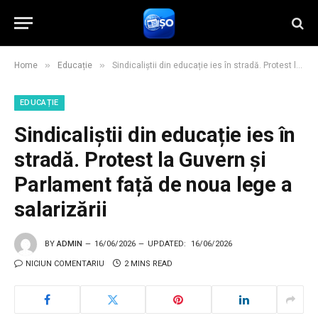
»
»
Home
Educație
Sindicaliștii din educație ies în stradă. Protest la Guvern și Parlament față de noua lege a salarizării
EDUCAȚIE
Sindicaliștii din educație ies în
stradă. Protest la Guvern și
Parlament față de noua lege a
salarizării
BY
ADMIN
16/06/2026
UPDATED:
16/06/2026
NICIUN COMENTARIU
2 MINS READ