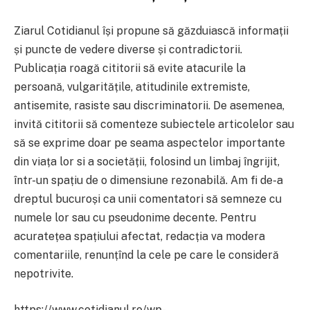
Ziarul Cotidianul își propune să găzduiască informații
și puncte de vedere diverse și contradictorii.
Publicația roagă cititorii să evite atacurile la
persoană, vulgaritățile, atitudinile extremiste,
antisemite, rasiste sau discriminatorii. De asemenea,
invită cititorii să comenteze subiectele articolelor sau
să se exprime doar pe seama aspectelor importante
din viața lor si a societății, folosind un limbaj îngrijit,
într-un spațiu de o dimensiune rezonabilă. Am fi de-a
dreptul bucuroși ca unii comentatori să semneze cu
numele lor sau cu pseudonime decente. Pentru
acuratețea spațiului afectat, redacția va modera
comentariile, renunțînd la cele pe care le consideră
nepotrivite.
https://www.cotidianul.ro/wp-