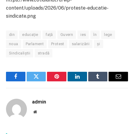
content/uploads/2026/06/proteste-educatie-
sindicate.png
din
educație
față
Guvern
ies
în
lege
noua
Parlament
Protest
salarizării
și
Sindicaliștii
stradă
Facebook
Twitter
Pinterest
LinkedIn
Tumblr
Email
admin
Website