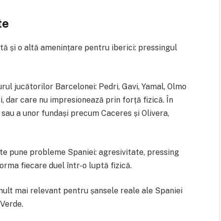
te
 și o altă amenințare pentru iberici: pressingul
urul jucătorilor Barcelonei: Pedri, Gavi, Yamal, Olmo
, dar care nu impresionează prin forță fizică. În
 sau a unor fundași precum Caceres și Olivera,
te pune probleme Spaniei: agresivitate, pressing
rma fiecare duel într-o luptă fizică.
ult mai relevant pentru șansele reale ale Spaniei
 Verde.