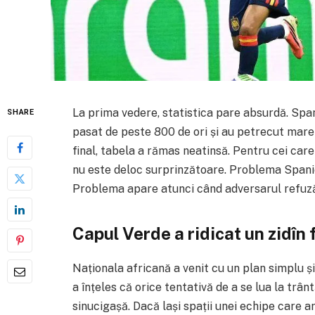
La prima vedere, statistica pare absurdă. Span
SHARE
pasat de peste 800 de ori și au petrecut mare 
final, tabela a rămas neatinsă. Pentru cei care
nu este deloc surprinzătoare. Problema Spanie
Problema apare atunci când adversarul refuză
Capul Verde a ridicat un zidîn 
Naționala africană a venit cu un plan simplu ș
a înțeles că orice tentativă de a se lua la trân
sinucigașă. Dacă lași spații unei echipe care a