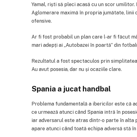
Yamal, riști să pleci acasă cu un scor umilitor
Aglomerare maximă în propria jumătate, linii c
ofensive.
Ar fi fost probabil un plan care l-ar fi făcut m
mari adepți ai „Autobazei în poartă” din fotba
Rezultatul a fost spectaculos prin simplitatea 
Au avut posesia, dar nu și ocaziile clare.
Spania a jucat handbal
Problema fundamentală a ibericilor este că adv
ce urmează atunci când Spania intră în posesie.
iar adversarul este atras dintr-o parte în alt
apare atunci când toată echipa adversă stă în 