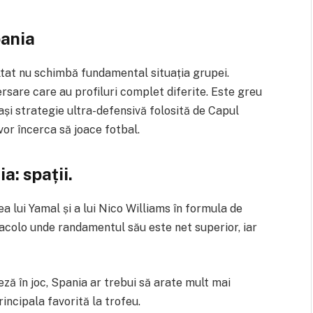
pania
ltat nu schimbă fundamental situația grupei.
sare care au profiluri complet diferite. Este greu
și strategie ultra-defensivă folosită de Capul
or încerca să joace fotbal.
a: spații.
 lui Yamal și a lui Nico Williams în formula de
, acolo unde randamentul său este net superior, iar
ză în joc, Spania ar trebui să arate mult mai
ncipala favorită la trofeu.