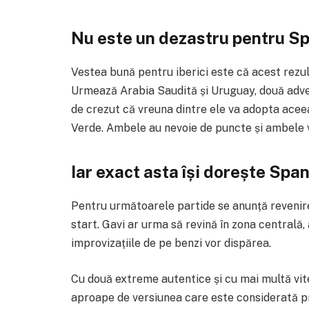
Nu este un dezastru pentru S
Vestea bună pentru iberici este că acest rezu
Urmează Arabia Saudită și Uruguay, două adver
de crezut că vreuna dintre ele va adopta aceea
Verde. Ambele au nevoie de puncte și ambele v
Iar exact asta își dorește Spani
Pentru următoarele partide se anunță revenirea
start. Gavi ar urma să revină în zona centrală
improvizațiile de pe benzi vor dispărea.
Cu două extreme autentice și cu mai multă vite
aproape de versiunea care este considerată pri