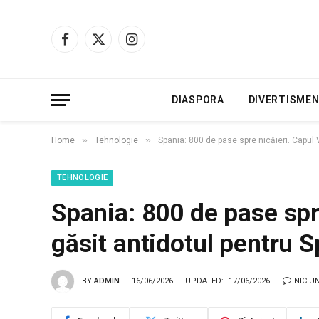
Facebook
X
Instagram
(Twitter)
DIASPORA
DIVERTISME
»
»
Home
Tehnologie
Spania: 800 de pase spre nicăieri. Capul 
TEHNOLOGIE
Spania: 800 de pase spr
găsit antidotul pentru 
BY
ADMIN
16/06/2026
UPDATED:
17/06/2026
NICIU