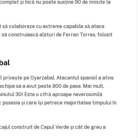
omplet și încă nu poate susține 90 de minute la
nuit să colaboreze cu extreme capabile să atace
t să construiască alături de Ferran Torres, folosit
bal
îl privește pe Oyarzabal. Atacantul spaniol a atins
i echipa sa a avut peste 800 de pase. Mai mult,
minutul 30! Este o cifră aproape neverosimilă
posesia și care își petrece majoritatea timpului în
ocajul construit de Capul Verde și cât de greu a