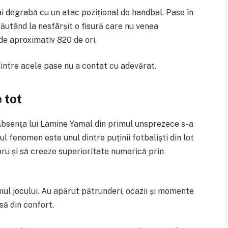
 degrabă cu un atac pozițional de handbal. Pase în
 căutând la nesfârșit o fisură care nu venea
de aproximativ 820 de ori.
intre acele pase nu a contat cu adevărat.
 tot
. Absența lui Lamine Yamal din primul unsprezece s-a
ul fenomen este unul dintre puținii fotbaliști din lot
bru și să creeze superioritate numerică prin
ul jocului. Au apărut pătrunderi, ocazii și momente
să din confort.