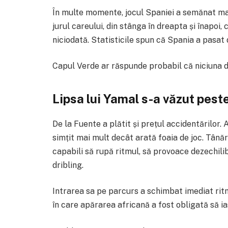
În multe momente, jocul Spaniei a semănat mai
jurul careului, din stânga în dreapta și înapoi,
niciodată. Statisticile spun că Spania a pasat 
Capul Verde ar răspunde probabil că niciuna d
Lipsa lui Yamal s-a văzut peste
De la Fuente a plătit și prețul accidentărilor
simțit mai mult decât arată foaia de joc. Tânăr
capabili să rupă ritmul, să provoace dezechili
dribling.
Intrarea sa pe parcurs a schimbat imediat ritm
în care apărarea africană a fost obligată să ia