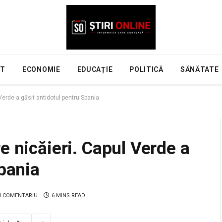
NT
ECONOMIE
EDUCAȚIE
POLITICĂ
SĂNĂTATE
Verde a găsit antidotul pentru Spania
e nicăieri. Capul Verde a
Spania
N COMENTARIU
6 MINS READ