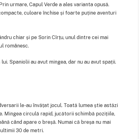
. Prin urmare, Capul Verde a ales varianta opusă.
ompacte, culoare închise și foarte puține aventuri
ândru chiar și pe Sorin Cîrțu, unul dintre cei mai
lul românesc.
lui. Spaniolii au avut mingea, dar nu au avut spații.
ersarii le-au învățat jocul. Toată lumea știe astăzi
 Mingea circulă rapid, jucătorii schimbă pozițiile,
a până când apare o breșă. Numai că breșa nu mai
ultimii 30 de metri.