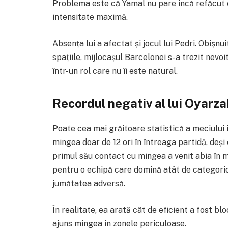
Problema este că Yamal nu pare încă refăcut c
intensitate maximă.
Absența lui a afectat și jocul lui Pedri. Obiș
spațiile, mijlocașul Barcelonei s-a trezit nevoi
într-un rol care nu îi este natural.
Recordul negativ al lui Oyarza
Poate cea mai grăitoare statistică a meciului 
mingea doar de 12 ori în întreaga partidă, deș
primul său contact cu mingea a venit abia în 
pentru o echipă care domină atât de categoric 
jumătatea adversă.
În realitate, ea arată cât de eficient a fost bl
ajuns mingea în zonele periculoase.