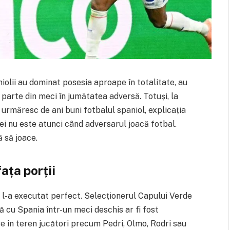
iolii au dominat posesia aproape în totalitate, au
parte din meci în jumătatea adversă. Totuși, la
 urmăresc de ani buni fotbalul spaniol, explicația
i nu este atunci când adversarul joacă fotbal.
 să joace.
fața porții
i l-a executat perfect. Selecționerul Capului Verde
tă cu Spania într-un meci deschis ar fi fost
re în teren jucători precum Pedri, Olmo, Rodri sau