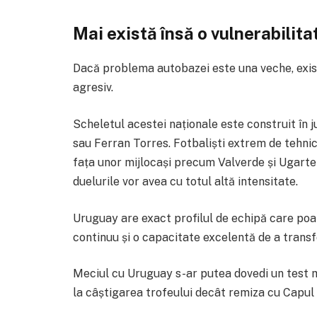
Mai există însă o vulnerabilita
Dacă problema autobazei este una veche, există
agresiv.
Scheletul acestei naționale este construit în j
sau Ferran Torres. Fotbaliști extrem de tehnici
fața unor mijlocași precum Valverde și Ugarte
duelurile vor avea cu totul altă intensitate.
Uruguay are exact profilul de echipă care poa
continuu și o capacitate excelentă de a transfo
Meciul cu Uruguay s-ar putea dovedi un test m
la câștigarea trofeului decât remiza cu Capul