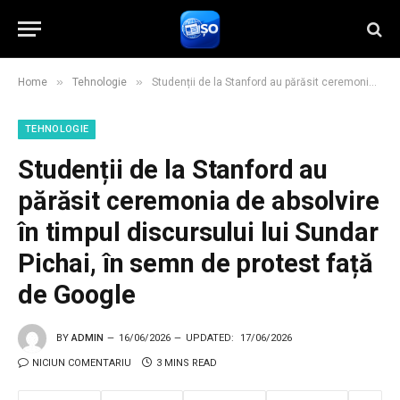
»
»
Home
Tehnologie
Studenții de la Stanford au părăsit ceremonia de absolvire în timpul discursului lui Sundar Pichai, în semn de protest față de Google
TEHNOLOGIE
Studenții de la Stanford au
părăsit ceremonia de absolvire
în timpul discursului lui Sundar
Pichai, în semn de protest față
de Google
BY
ADMIN
16/06/2026
UPDATED:
17/06/2026
NICIUN COMENTARIU
3 MINS READ