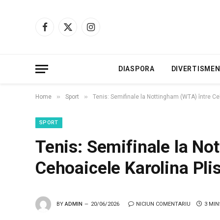
Facebook
X
Instagram
(Twitter)
DIASPORA
DIVERTISME
»
»
Home
Sport
Tenis: Semifinale la Nottingham (WTA) între C
SPORT
Tenis: Semifinale la No
Cehoaicele Karolina Pli
BY
ADMIN
20/06/2026
NICIUN COMENTARIU
3 MIN