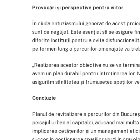
Provocări și perspective pentru viitor
În ciuda entuziasmului generat de acest proiec
sunt de neglijat. Este esențial să se asigure f
diferite instituții pentru a evita disfuncțional
pe termen lung a parcurilor amenajate va trebu
„Realizarea acestor obiective nu se va termina
avem un plan durabil pentru întreținerea lor. 
asigurăm sănătatea și frumusețea spațiilor ver
Concluzie
Planul de revitalizare a parcurilor din Bucureș
peisajul urban al capitalei, aducând mai multă n
implicarea cetățenilor și un management efici
succes în gestionarea spațiilor verzi în orașel