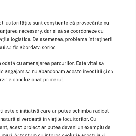
t, autoritățile sunt conștiente că provocările nu
inanțarea necessary, dar și să se coordoneze cu
itățile logistice. De asemenea, problema întreținerii
i să fie abordată serios.
 odată cu amenajarea parcurilor. Este vital să
Ne angajăm să nu abandonăm aceste investiții și să
zi”, a concluzionat primarul.
ti este o inițiativă care ar putea schimba radical
atură și verdeață în viețile locuitorilor. Cu
ent, acest proiect ar putea deveni un exemplu de
e mari. Așteptăm cu interes evoluția acestuia și