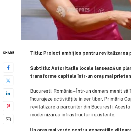
Titlu: Proiect ambițios pentru revitalizarea 
SHARE
Subtitlu: Autoritățile locale lansează un pla
transforme capitala într-un oraș mai priete
București, România – Într-un demers menit să îm
încurajeze activitățile în aer liber, Primăria C
revitalizare a parcurilor din București. Acesta
modernizarea infrastructurii existente.
Un oraș mai verde pentru generațiile viitoar