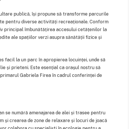
nsultare publică, își propune să transforme parcurile
vite pentru diverse activități recreaționale. Conform
iv principal îmbunătățirea accesului cetățenilor la
ite ale spațiilor verzi asupra sănătății fizice și
 facil la un parc în apropierea locuinței, unde să
ie și prieteni. Este esențial ca orașul nostru să
 primarul Gabriela Firea în cadrul conferinței de
lan se numără amenajarea de alei și trasee pentru
um și crearea de zone de relaxare și locuri de joacă
vor colabora cu specialiști în ecologie pentru a