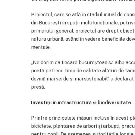
Proiectul, care se află în stadiul inițial de co
din București în spații multifuncționale, potri
primarului general, proiectul are drept obiect
natura urbană, având în vedere beneficiile doved
mentale.
„Ne dorim ca fiecare bucureștean să aibă acces
poată petrece timp de calitate alături de famil
devină mai verde și mai sustenabil”, a declarat
presă.
Investiții în infrastructură și biodiversitate
Printre principalele măsuri incluse în acest p
biciclete, plantarea de arbori și arbuști, prec
pentru copii. De asemenea, autoritățile locale 