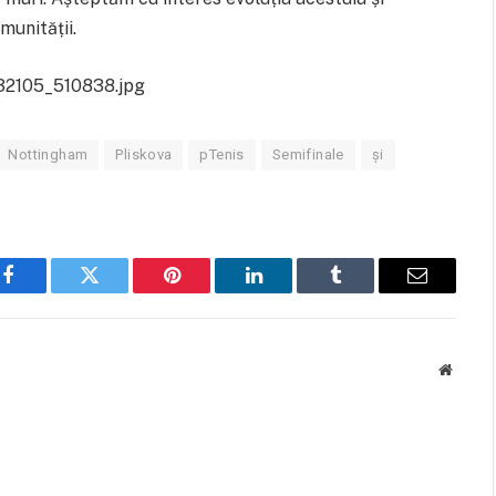
munității.
32105_510838.jpg
Nottingham
Pliskova
pTenis
Semifinale
și
Facebook
Twitter
Pinterest
LinkedIn
Tumblr
Email
Websit