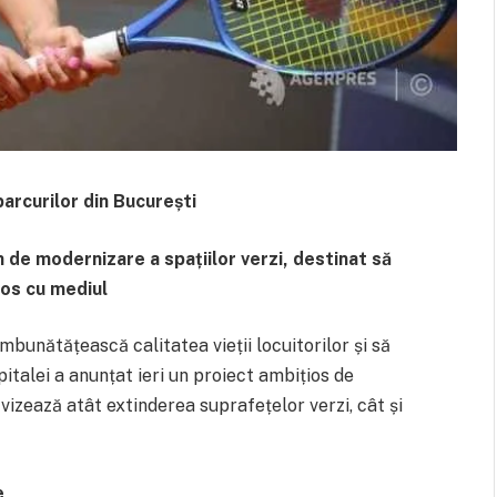
parcurilor din București
n de modernizare a spațiilor verzi, destinat să
nos cu mediul
bunătățească calitatea vieții locuitorilor și să
apitalei a anunțat ieri un proiect ambițios de
 vizează atât extinderea suprafețelor verzi, cât și
e