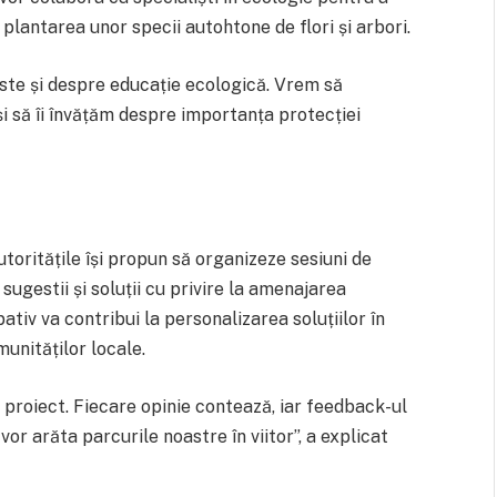
plantarea unor specii autohtone de flori și arbori.
este și despre educație ecologică. Vrem să
și să îi învățăm despre importanța protecției
oritățile își propun să organizeze sesiuni de
sugestii și soluții cu privire la amenajarea
ativ va contribui la personalizarea soluțiilor în
munităților locale.
 proiect. Fiecare opinie contează, iar feedback-ul
vor arăta parcurile noastre în viitor”, a explicat