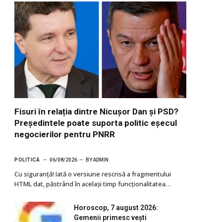
Fisuri în relația dintre Nicușor Dan și PSD?
Președintele poate suporta politic eșecul
negocierilor pentru PNRR
POLITICĂ
06/08/2026
BY
ADMIN
Cu siguranţă! Iată o versiune rescrisă a fragmentului
HTML dat, păstrând în același timp funcționalitatea…
Horoscop, 7 august 2026:
Gemenii primesc vești