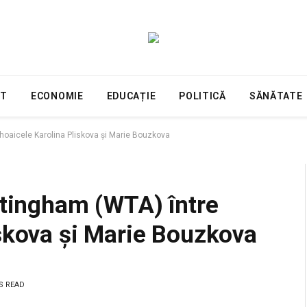
NT
ECONOMIE
EDUCAȚIE
POLITICĂ
SĂNĂTATE
ehoaicele Karolina Pliskova și Marie Bouzkova
ttingham (WTA) între
skova și Marie Bouzkova
S READ