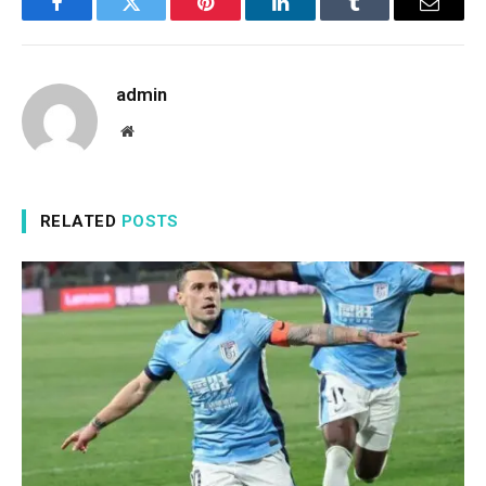
Facebook
Twitter
Pinterest
LinkedIn
Tumblr
Email
admin
Website
RELATED
POSTS