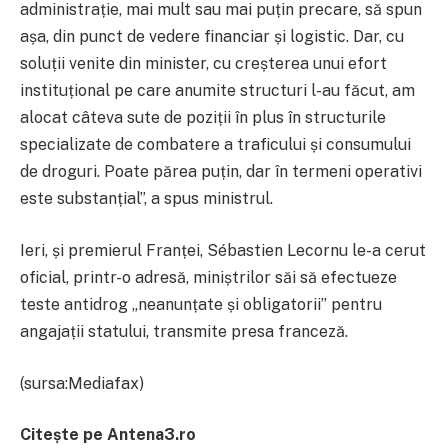
administrație, mai mult sau mai puțin precare, să spun
așa, din punct de vedere financiar și logistic. Dar, cu
soluții venite din minister, cu creșterea unui efort
instituțional pe care anumite structuri l-au făcut, am
alocat câteva sute de poziții în plus în structurile
specializate de combatere a traficului și consumului
de droguri. Poate părea puțin, dar în termeni operativi
este substanțial”, a spus ministrul.
Ieri, și premierul Franței, Sébastien Lecornu le-a cerut
oficial, printr-o adresă, miniștrilor săi să efectueze
teste antidrog „neanunțate și obligatorii” pentru
angajații statului, transmite presa franceză.
(sursa:Mediafax)
Citește pe Antena3.ro