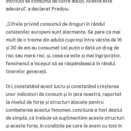
instituții se consumă de către adulți. Acesta este
adevărul”, a declarat Predoiu.
„Cifrele privind consumul de droguri în rândul
cetățenilor europeni sunt alarmante. Se pare că mai
mult de o treime din adulții cuprinși între vârsta de 16
și 30 de ani au consumat cel puțin o dată un drog de
risc sau mare risc, și, ceea ce este și mai îngrijorător,
fenomenul a început să se răspândească în rândul
tinerelor generații.
Ori, constatând acest lucru și constatând creșterea
unor indicatori de consum și în țara noastră, raportat
la nivelul de forțe și structuri alocate pentru
combaterea acestui fenomen, concluzia a fost destul
de simplă, că trebuie să suplimentăm aceste structuri
și aceste forțe, în condițiile pe care le avem cu toții în