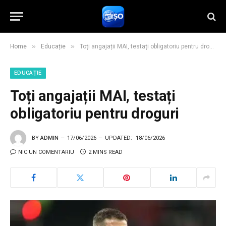
»
»
Home
Educație
Toți angajații MAI, testați obligatoriu pentru droguri
EDUCAȚIE
Toți angajații MAI, testați
obligatoriu pentru droguri
BY
ADMIN
17/06/2026
UPDATED:
18/06/2026
NICIUN COMENTARIU
2 MINS READ