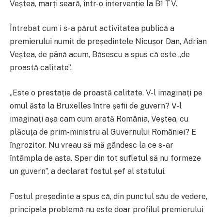
Veștea, marți seară, într-o intervenție la B1 TV.
Întrebat cum i s-a părut activitatea publică a
premierului numit de președintele Nicușor Dan, Adrian
Veștea, de până acum, Băsescu a spus că este „de
proastă calitate”.
„Este o prestație de proastă calitate. V-l imaginați pe
omul ăsta la Bruxelles între șefii de guvern? V-l
imaginați așa cam cum arată România, Veștea, cu
plăcuța de prim-ministru al Guvernului României? E
îngrozitor. Nu vreau să mă gândesc la ce s-ar
întâmpla de asta. Sper din tot sufletul să nu formeze
un guvern”, a declarat fostul șef al statului.
Fostul președinte a spus că, din punctul său de vedere,
principala problemă nu este doar profilul premierului