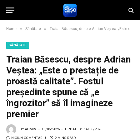
»
»
Home
Sănătate
Traian Băsescu, despre Adrian Veștea: „Este o prestație de proastă calitate”. Fostul președinte spune că „e îngrozitor” să îl imagineze premier
SĂNĂTATE
Traian Băsescu, despre Adrian
Veștea: „Este o prestație de
proastă calitate”. Fostul
președinte spune că „e
îngrozitor” să îl imagineze
premier
BY
ADMIN
16/06/2026
UPDATED:
16/06/2026
NICIUN COMENTARIU
2 MINS READ