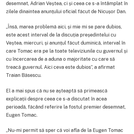
desemnat, Adrian Veștea, ci și ceea ce s-a întâmplat în
zilele dinaintea anunțului oficial făcut de Nicușor Dan.
„Însă, marea problemă aici, și mie mi se pare dubios,
este acest interval de la discuția președintelui cu
Veștea, miercuri, și anunțul făcut duminică, interval în
care Tomac era pe la toate televiziunile cu guvernul și
cu încercarea de a aduna o majoritate cu care să
treacă guvernul. Aici ceva este dubios”, a afirmat
Traian Băsescu.
El a mai spus că nu se așteaptă să primească
explicații despre ceea ce s-a discutat în acea
perioadă, făcând referire la fostul premier desemnat,
Eugen Tomac.
„Nu-mi permit să sper că voi afla de la Eugen Tomac