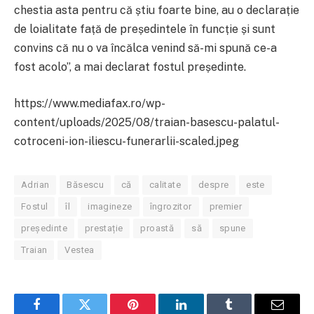
chestia asta pentru că știu foarte bine, au o declarație
de loialitate față de președintele în funcție și sunt
convins că nu o va încălca venind să-mi spună ce-a
fost acolo”, a mai declarat fostul președinte.
https://www.mediafax.ro/wp-
content/uploads/2025/08/traian-basescu-palatul-
cotroceni-ion-iliescu-funerarlii-scaled.jpeg
Adrian
Băsescu
că
calitate
despre
este
Fostul
îl
imagineze
îngrozitor
premier
președinte
prestație
proastă
să
spune
Traian
Vestea