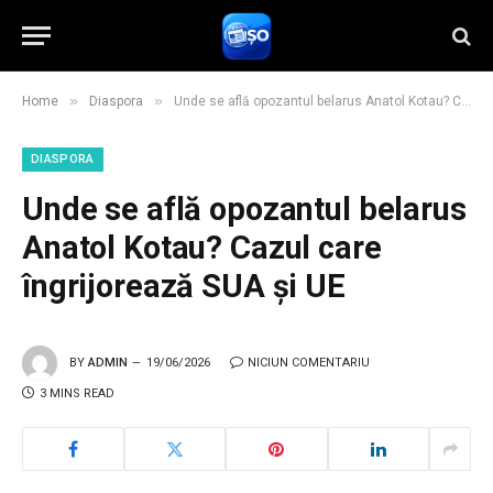
»
»
Home
Diaspora
Unde se află opozantul belarus Anatol Kotau? Cazul care îngrijorează SUA și UE
DIASPORA
Unde se află opozantul belarus
Anatol Kotau? Cazul care
îngrijorează SUA și UE
BY
ADMIN
19/06/2026
NICIUN COMENTARIU
3 MINS READ