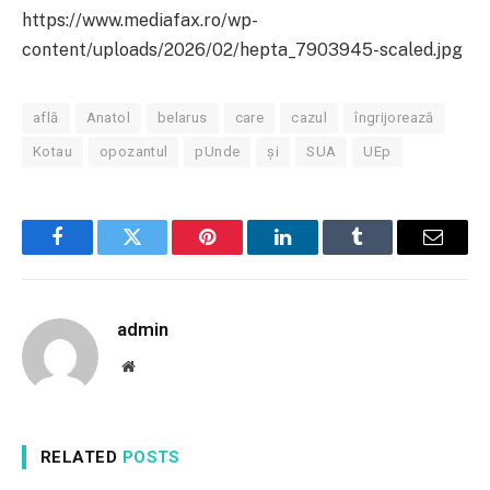
https://www.mediafax.ro/wp-
content/uploads/2026/02/hepta_7903945-scaled.jpg
află
Anatol
belarus
care
cazul
îngrijorează
Kotau
opozantul
pUnde
și
SUA
UEp
Facebook
Twitter
Pinterest
LinkedIn
Tumblr
Email
admin
Website
RELATED
POSTS