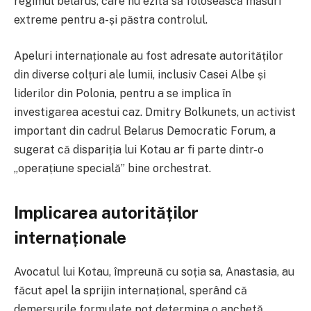
regimul belarus, care nu ezită să folosească măsuri
extreme pentru a-și păstra controlul.
Apeluri internaționale au fost adresate autorităților
din diverse colțuri ale lumii, inclusiv Casei Albe și
liderilor din Polonia, pentru a se implica în
investigarea acestui caz. Dmitry Bolkunets, un activist
important din cadrul Belarus Democratic Forum, a
sugerat că dispariția lui Kotau ar fi parte dintr-o
„operațiune specială” bine orchestrat.
Implicarea autorităților
internaționale
Avocatul lui Kotau, împreună cu soția sa, Anastasia, au
făcut apel la sprijin internațional, sperând că
demersurile formulate pot determina o anchetă