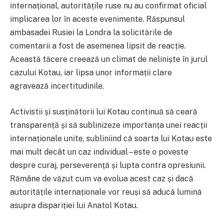
internațional, autoritățile ruse nu au confirmat oficial
implicarea lor în aceste evenimente. Răspunsul
ambasadei Rusiei la Londra la solicitările de
comentarii a fost de asemenea lipsit de reacție.
Această tăcere creează un climat de neliniște în jurul
cazului Kotau, iar lipsa unor informații clare
agravează incertitudinile.
Activistii și susținătorii lui Kotau continuă să ceară
transparență și să sublinizeze importanța unei reacții
internaționale unite, subliniind că soarta lui Kotau este
mai mult decât un caz individual – este o poveste
despre curaj, perseverență și lupta contra opresiunii.
Rămâne de văzut cum va evolua acest caz și dacă
autoritățile internaționale vor reuși să aducă lumină
asupra dispariției lui Anatol Kotau.