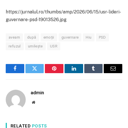
https://jurnalul.ro/thumbs/amp/2026/06/15/usr-lideri-
guvernare-psd-19013526.jpg
aveam
după
emoții
guvernare
Hiu
PSD
refuzul
umilește
USR
Facebook
Twitter
Pinterest
LinkedIn
Tumblr
Email
admin
Website
RELATED
POSTS