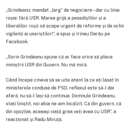
„Grindeanu: mandat „larg” de negociere – dar cu linie
roșie: fără USR. Marea grijă a pesediștilor și a
liberalilor roșii: să scape urgent de reforme și de ochii
vigilenți ai useriștilor!”, a spus și Irineu Darău pe
Facebook.
„Sorin Grindeanu spune că ar face orice să plece
miniștrii USR din Guvern. Nu mă miră.
Când începe cineva să se uite atent la ce ați lăsat în
ministerele conduse de PSD, reflexul este să-l dai
afară, nu să-l lași să continue. Domnule Grindeanu,
stați liniștit, noi abia ne-am încălzit. Că din guvern, că
din opoziție, aceeași viață grea veți avea cu USR”, a
reacționat și Radu Miruță.