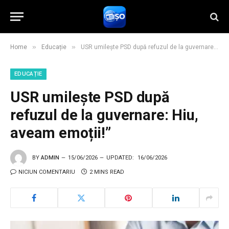
»
»
Home
Educație
USR umilește PSD după refuzul de la guvernare: Hiu, aveam emoții!”
EDUCAȚIE
USR umilește PSD după
refuzul de la guvernare: Hiu,
aveam emoții!”
BY
ADMIN
15/06/2026
UPDATED:
16/06/2026
NICIUN COMENTARIU
2 MINS READ