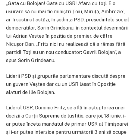
„Gata cu Bolojan! Gata cu USR! Afară cu toți. E o
ușurare să nu mai fie miniștri Țoiu, Miruță, Ambrozie”,
ar fi susținut astăzi, în ședința PSD, președintele social
democraților, Sorin Grindeanu, în contextul desemnării
lui Adrian Vestea în poziția de premier, de către
Nicușor Dan. „Fritz nici nu realizează că a rămas fără
partid! Toți au un nou conducator: Gavril Bolojan”, a
spus Sorin Grindeanu.
Liderii PSD și grupurile parlamentare discută despre
un guvern Veștea dar cu un USR lăsat în Opoziție
alături de Ilie Bolojan.
Liderul USR, Dominic Fritz, se află în așteptarea unei
decizii a Curții Supreme de Justiție, care joi, 18 iunie, i-
ar putea înceta mandatul de primar USR al Timișoarei
și i-ar putea interzice pentru următorii 3 ani să ocupe