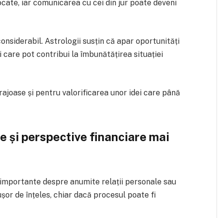
cate, iar comunicarea cu cei din jur poate deveni
onsiderabil. Astrologii susțin că apar oportunități
 care pot contribui la îmbunătățirea situației
rajoase și pentru valorificarea unor idei care până
e și perspective financiare mai
 importante despre anumite relații personale sau
ușor de înțeles, chiar dacă procesul poate fi