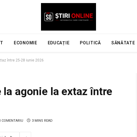
NT
ECONOMIE
EDUCAȚIE
POLITICĂ
SĂNĂTATE
xtaz între 25-28 iunie 2026
 la agonie la extaz între
N COMENTARIU
3 MINS READ