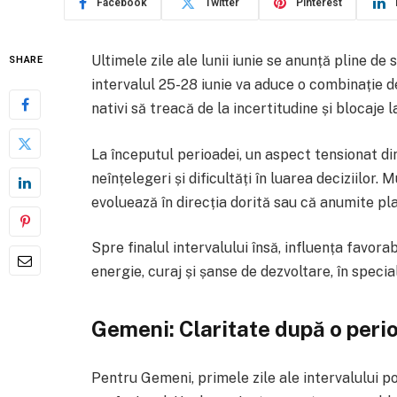
Facebook
Twitter
Pinterest
Ultimele zile ale lunii iunie se anunță pline de 
SHARE
intervalul 25-28 iunie va aduce o combinație de
nativi să treacă de la incertitudine și blocaje l
La începutul perioadei, un aspect tensionat d
neînțelegeri și dificultăți în luarea deciziilor
evoluează în direcția dorită sau că anumite plan
Spre finalul intervalului însă, influența favora
energie, curaj și șanse de dezvoltare, în spec
Gemeni: Claritate după o perio
Pentru Gemeni, primele zile ale intervalului po