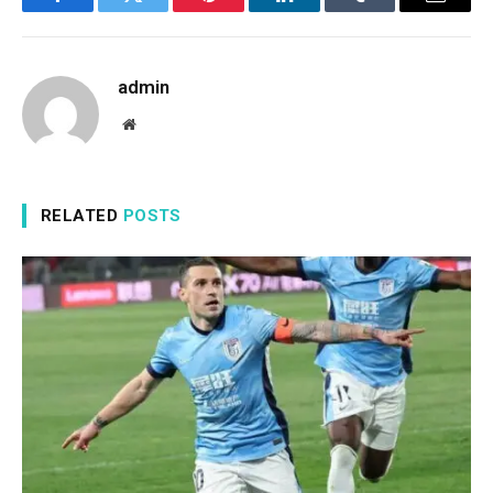
Facebook
Twitter
Pinterest
LinkedIn
Tumblr
Email
admin
Website
RELATED
POSTS