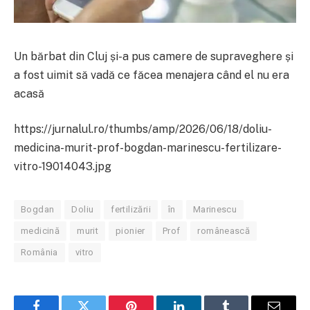
Un bărbat din Cluj și-a pus camere de supraveghere și
a fost uimit să vadă ce făcea menajera când el nu era
acasă
https://jurnalul.ro/thumbs/amp/2026/06/18/doliu-
medicina-murit-prof-bogdan-marinescu-fertilizare-
vitro-19014043.jpg
Bogdan
Doliu
fertilizării
în
Marinescu
medicină
murit
pionier
Prof
românească
România
vitro