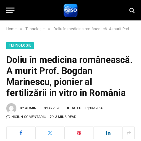
»
»
Home
Tehnologie
Doliu în medicina românească. A murit Prof. Bogdan Marinescu, pionier al fertilizării in vitro în România
TEHNOLOGIE
Doliu în medicina românească.
A murit Prof. Bogdan
Marinescu, pionier al
fertilizării in vitro în România
BY
ADMIN
18/06/2026
UPDATED:
18/06/2026
NICIUN COMENTARIU
3 MINS READ