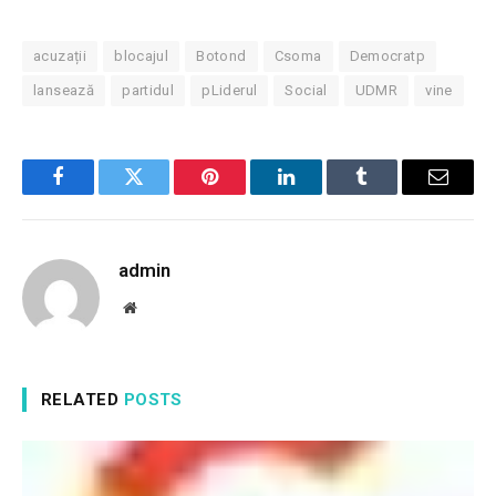
acuzații
blocajul
Botond
Csoma
Democratp
lansează
partidul
pLiderul
Social
UDMR
vine
Facebook
Twitter
Pinterest
LinkedIn
Tumblr
Email
admin
Website
RELATED
POSTS