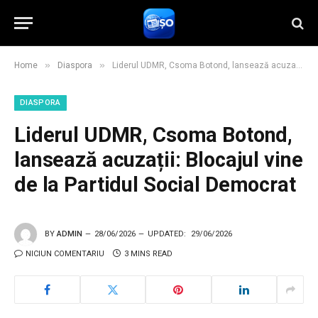
»
»
Home
Diaspora
Liderul UDMR, Csoma Botond, lansează acuzații: Blocajul vine de la Partidul Social Democrat
DIASPORA
Liderul UDMR, Csoma Botond,
lansează acuzații: Blocajul vine
de la Partidul Social Democrat
BY
ADMIN
28/06/2026
UPDATED:
29/06/2026
NICIUN COMENTARIU
3 MINS READ