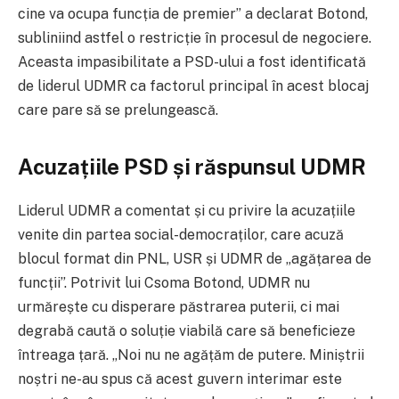
cine va ocupa funcția de premier” a declarat Botond,
subliniind astfel o restricție în procesul de negociere.
Aceasta impasibilitate a PSD-ului a fost identificată
de liderul UDMR ca factorul principal în acest blocaj
care pare să se prelungească.
Acuzațiile PSD și răspunsul UDMR
Liderul UDMR a comentat și cu privire la acuzațiile
venite din partea social-democraților, care acuză
blocul format din PNL, USR și UDMR de „agățarea de
funcții”. Potrivit lui Csoma Botond, UDMR nu
urmărește cu disperare păstrarea puterii, ci mai
degrabă caută o soluție viabilă care să beneficieze
întreaga țară. „Noi nu ne agățăm de putere. Miniștrii
noștri ne-au spus că acest guvern interimar este